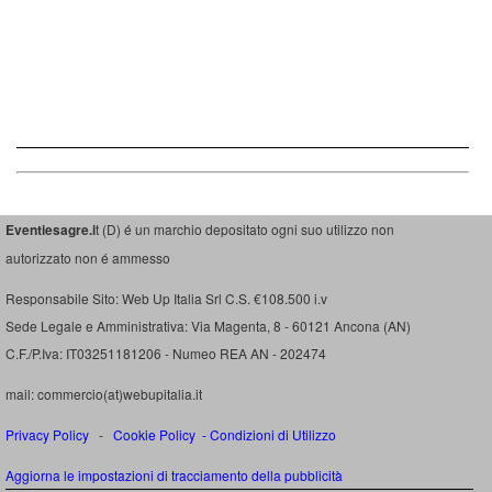
Eventiesagre.i
t (D) é un marchio depositato ogni suo utilizzo non
autorizzato non é ammesso
Responsabile Sito: Web Up Italia Srl C.S. €108.500 i.v
Sede Legale e Amministrativa: Via Magenta, 8 - 60121 Ancona (AN)
C.F./P.Iva: IT03251181206 - Numeo REA AN - 202474
mail: commercio(at)webupitalia.it
Privacy Policy
-
Cookie Policy
-
Condizioni di Utilizzo
Aggiorna le impostazioni di tracciamento della pubblicità