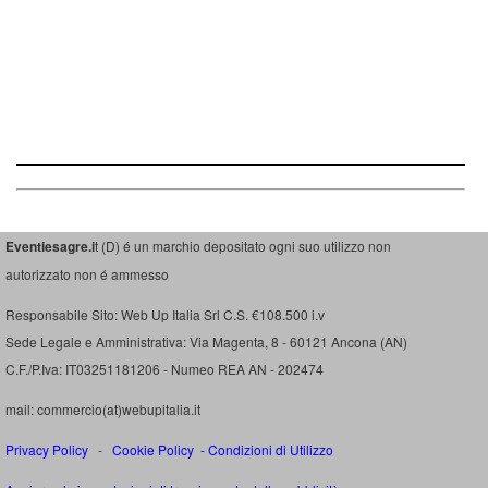
Eventiesagre.i
t (D) é un marchio depositato ogni suo utilizzo non
autorizzato non é ammesso
Responsabile Sito: Web Up Italia Srl C.S. €108.500 i.v
Sede Legale e Amministrativa: Via Magenta, 8 - 60121 Ancona (AN)
C.F./P.Iva: IT03251181206 - Numeo REA AN - 202474
mail: commercio(at)webupitalia.it
Privacy Policy
-
Cookie Policy
-
Condizioni di Utilizzo