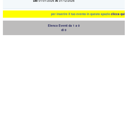
Dal
01/01/2026
Al
31/12/2026
per inserire il tuo evento in questo spazio
clicca qui
Elenco Eventi da 1 a 0
di 0