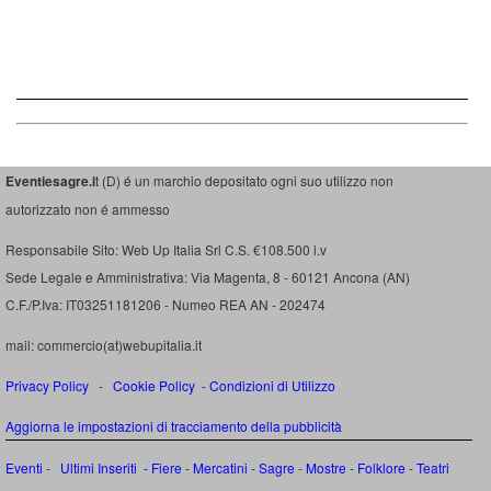
Eventiesagre.i
t (D) é un marchio depositato ogni suo utilizzo non
autorizzato non é ammesso
Responsabile Sito: Web Up Italia Srl C.S. €108.500 i.v
Sede Legale e Amministrativa: Via Magenta, 8 - 60121 Ancona (AN)
C.F./P.Iva: IT03251181206 - Numeo REA AN - 202474
mail: commercio(at)webupitalia.it
Privacy Policy
-
Cookie Policy
-
Condizioni di Utilizzo
Aggiorna le impostazioni di tracciamento della pubblicità
Eventi
-
Ultimi Inseriti
- Fiere
-
Mercatini
-
Sagre
-
Mostre
-
Folklore
-
Teatri