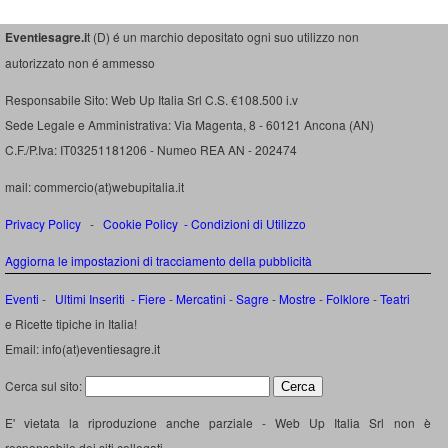
Eventiesagre.i
t (D) é un marchio depositato ogni suo utilizzo non
autorizzato non é ammesso
Responsabile Sito: Web Up Italia Srl C.S. €108.500 i.v
Sede Legale e Amministrativa: Via Magenta, 8 - 60121 Ancona (AN)
C.F./P.Iva: IT03251181206 - Numeo REA AN - 202474
mail: commercio(at)webupitalia.it
Privacy Policy
-
Cookie Policy
-
Condizioni di Utilizzo
Aggiorna le impostazioni di tracciamento della pubblicità
Eventi
-
Ultimi Inseriti
- Fiere
-
Mercatini
-
Sagre
-
Mostre
-
Folklore
-
Teatri
e Ricette tipiche in Italia!
Email: info(at)eventiesagre.it
Cerca sul sito:
E' vietata la riproduzione anche parziale - Web Up Italia Srl non è
responsabile dei siti collegati