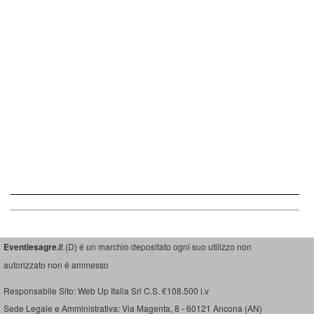
Eventiesagre.i
t (D) é un marchio depositato ogni suo utilizzo non
autorizzato non é ammesso
Responsabile Sito: Web Up Italia Srl C.S. €108.500 i.v
Sede Legale e Amministrativa: Via Magenta, 8 - 60121 Ancona (AN)