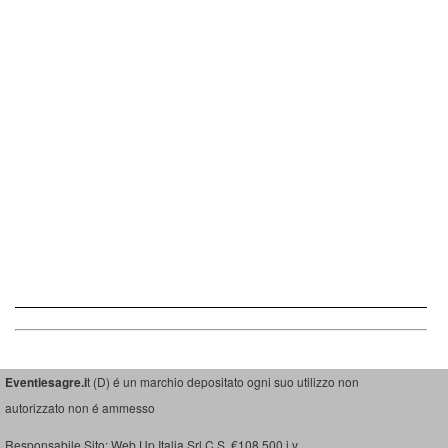
Eventiesagre.i
t (D) é un marchio depositato ogni suo utilizzo non
autorizzato non é ammesso
Responsabile Sito: Web Up Italia Srl C.S. €108.500 i.v