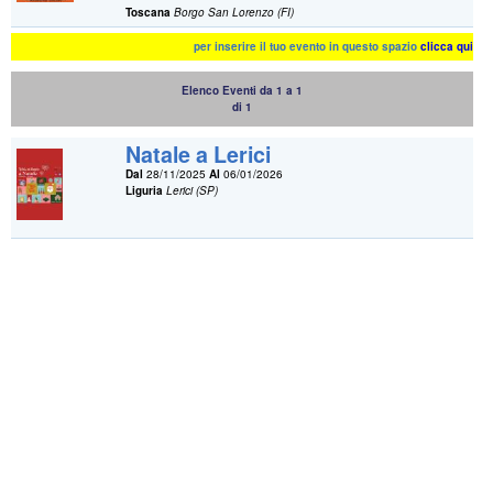
Toscana
Borgo San Lorenzo (FI)
per inserire il tuo evento in questo spazio
clicca qui
Elenco Eventi da 1 a 1
di 1
Natale a Lerici
Dal
28/11/2025
Al
06/01/2026
Liguria
Lerici (SP)