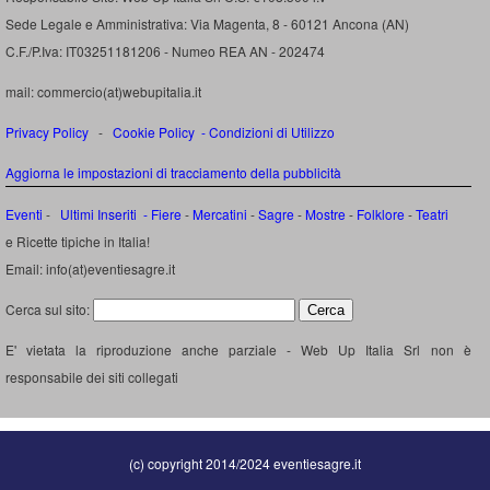
Sede Legale e Amministrativa: Via Magenta, 8 - 60121 Ancona (AN)
C.F./P.Iva: IT03251181206 - Numeo REA AN - 202474
mail: commercio(at)webupitalia.it
Privacy Policy
-
Cookie Policy
-
Condizioni di Utilizzo
Aggiorna le impostazioni di tracciamento della pubblicità
Eventi
-
Ultimi Inseriti
- Fiere
-
Mercatini
-
Sagre
-
Mostre
-
Folklore
-
Teatri
e Ricette tipiche in Italia!
Email: info(at)eventiesagre.it
Cerca sul sito:
E' vietata la riproduzione anche parziale - Web Up Italia Srl non è
responsabile dei siti collegati
(c) copyright 2014/2024 eventiesagre.it