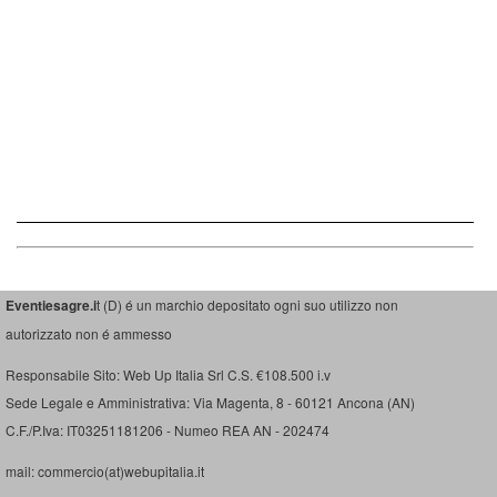
Eventiesagre.i
t (D) é un marchio depositato ogni suo utilizzo non
autorizzato non é ammesso
Responsabile Sito: Web Up Italia Srl C.S. €108.500 i.v
Sede Legale e Amministrativa: Via Magenta, 8 - 60121 Ancona (AN)
C.F./P.Iva: IT03251181206 - Numeo REA AN - 202474
mail: commercio(at)webupitalia.it