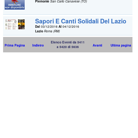
Piemonte
San Carlo Canavese (TO)
Sapori E Canti Solidali Del Lazio
Dal
03/12/2016
Al
04/12/2016
Lazio
Roma (RM)
Elenco Eventi da 5411
Prima Pagina
Indietro
Avanti
Ultima pagina
a 5420 di 5636