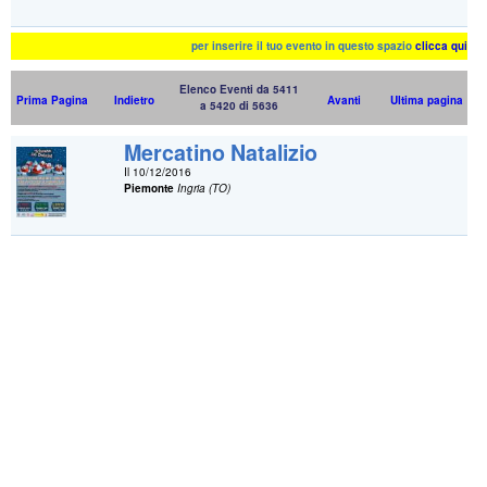
per inserire il tuo evento in questo spazio
clicca qui
Elenco Eventi da 5411
Prima Pagina
Indietro
Avanti
Ultima pagina
a 5420 di 5636
Mercatino Natalizio
Il 10/12/2016
Piemonte
Ingria (TO)