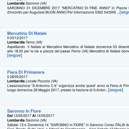
Lombardia
Saronno (VA)
SARONNO 31 DICEMBRE 2017 "MERCATINO DI FINE ANNO" in Piazza Sc
[seg
d'incontro per Augurarsi BUON ANNO Per Informazione 0362 543395 ...
Mercatino Di Natale
Il 03/12/2017
Lombardia
Ferno (VA)
Aspettando il Natale al Mercatino Mercatino di Natale domenica 03 dicem
alle 18.00 per le vie e piazze del paese Ferno (VA) Mercatino di Natale dom
[segue]
Fiera Di Primavera
Il 28/05/2017
Lombardia
Lonate Pozzolo (VA)
L’associazione “S.Antonino C’è” organizza anche quest’ anno la Fiera di Pr
[segue]
luogo domenica 28 Maggio 2017, presso la frazione di S.Anton...
Saronno In Fiore
Dal
13/05/2017
Al
14/05/2017
Lombardia
Saronno (VA)
Sabato 13 e Domenica 14 "SARONNO in FIORE" in Saronno Corso ITALIA dall
Fiori, Piante, Bulbi, Vasi, e Articoli da Giardinaggio – Solo Sabato 13 Maggio in