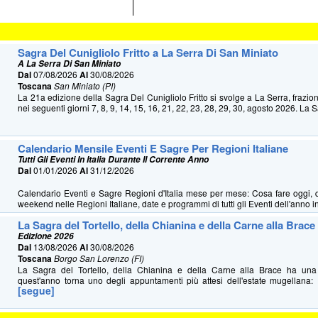
Sagra Del Cunigliolo Fritto a La Serra Di San Miniato
A La Serra Di San Miniato
Dal
07/08/2026
Al
30/08/2026
Toscana
San Miniato (PI)
La 21a edizione della Sagra Del Cunigliolo Fritto si svolge a La Serra, frazio
nei seguenti giorni 7, 8, 9, 14, 15, 16, 21, 22, 23, 28, 29, 30, agosto 2026. La S
Calendario Mensile Eventi E Sagre Per Regioni Italiane
Tutti Gli Eventi In Italia Durante Il Corrente Anno
Dal
01/01/2026
Al
31/12/2026
Calendario Eventi e Sagre Regioni d'Italia mese per mese: Cosa fare oggi, 
weekend nelle Regioni Italiane, date e programmi di tutti gli Eventi dell'anno in 
La Sagra del Tortello, della Chianina e della Carne alla Brace
Edizione 2026
Dal
13/08/2026
Al
30/08/2026
Toscana
Borgo San Lorenzo (FI)
La Sagra del Tortello, della Chianina e della Carne alla Brace ha u
quest'anno torna uno degli appuntamenti più attesi dell'estate mugellana: 
[segue]