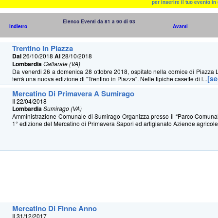
per inserire il tuo evento i
Elenco Eventi da 81 a 90 di 93
Indietro
Avanti
Trentino In Piazza
Dal
26/10/2018
Al
28/10/2018
Lombardia
Gallarate (VA)
Da venerdi 26 a domenica 28 ottobre 2018, ospitato nella cornice di Piazza Li
[s
terrà una nuova edizione di "Trentino in Piazza". Nelle tipiche casette di l...
Mercatino Di Primavera A Sumirago
Il 22/04/2018
Lombardia
Sumirago (VA)
Amministrazione Comunale di Sumirago Organizza presso il “Parco Comunale
1° edizione del Mercatino di Primavera Sapori ed artigianato Aziende agricole 
Mercatino Di Finne Anno
Il 31/12/2017