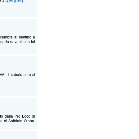
icembre al mattino a
oprio davanti allo Iat
A). Il sabato sera si
to dalla Pro Loco di
ne di Solbiate Olona.