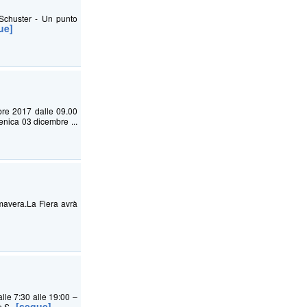
huster - Un punto
ue]
bre 2017 dalle 09.00
enica 03 dicembre ...
imavera.La Fiera avrà
e 7:30 alle 19:00 –
[segue]
 S...