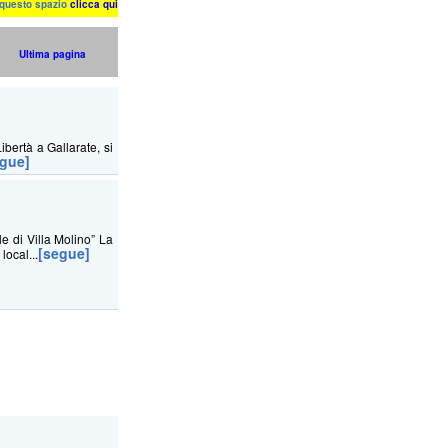
n questo spazio
clicca qui
Ultima pagina
bertà a Gallarate, si
egue]
 di Villa Molino” La
[segue]
local...