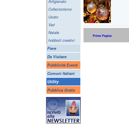
Artigianato
Collezionismo
Usato
Vari
Natale
Prima Pagina
hobbisti creativi
Fiere
Da Visitare
Pubblicità Eventi
Comuni Italiani
Utility
Pubblica Gratis