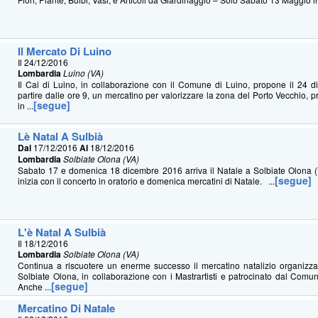
Il Mercato Di Luino
Il 24/12/2016
Lombardia
Luino (VA)
Il Cai di Luino, in collaborazione con il Comune di Luino, propone il 24 d
partire dalle ore 9, un mercatino per valorizzare la zona del Porto Vecchio, pr
[segue]
in ...
Lè Natal A Sulbià
Dal
17/12/2016
Al
18/12/2016
Lombardia
Solbiate Olona (VA)
Sabato 17 e domenica 18 dicembre 2016 arriva il Natale a Solbiate Olona (V
[segue]
inizia con il concerto in oratorio e domenica mercatini di Natale. ...
L'è Natal A Sulbià
Il 18/12/2016
Lombardia
Solbiate Olona (VA)
Continua a riscuotere un enerme successo il mercatino natalizio organizza
Solbiate Olona, in collaborazione con i Mastrartisti e patrocinato dal Comu
[segue]
Anche ...
Mercatino Di Natale