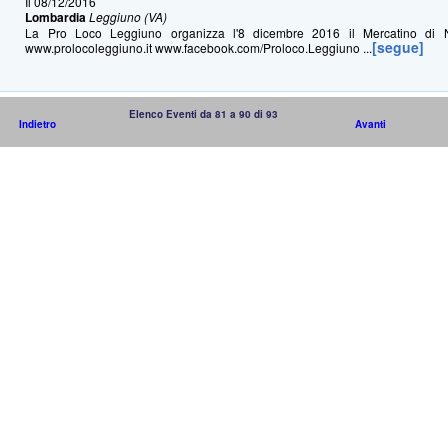
Il 08/12/2016
Lombardia
Leggiuno (VA)
La Pro Loco Leggiuno organizza l'8 dicembre 2016 il Mercatino di Na
[segue]
www.prolocoleggiuno.it www.facebook.com/Proloco.Leggiuno ...
Elenco Eventi da 81 a 90 di 93
Indietro
Avanti