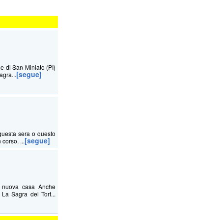
ne di San Miniato (PI)
[segue]
agra...
questa sera o questo
[segue]
corso. ...
na nuova casa Anche
La Sagra del Tort...