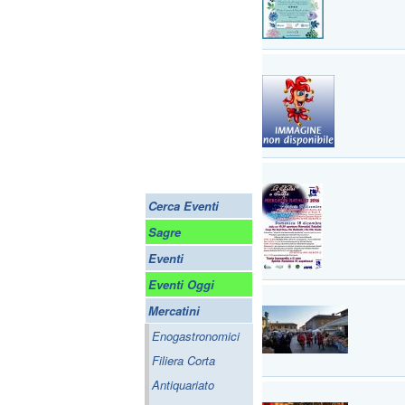
Cerca Eventi
Sagre
Eventi
Eventi Oggi
Mercatini
Enogastronomici
Filiera Corta
Antiquariato