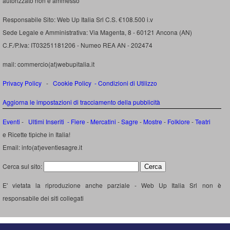
autorizzato non é ammesso
Responsabile Sito: Web Up Italia Srl C.S. €108.500 i.v
Sede Legale e Amministrativa: Via Magenta, 8 - 60121 Ancona (AN)
C.F./P.Iva: IT03251181206 - Numeo REA AN - 202474
mail: commercio(at)webupitalia.it
Privacy Policy
-
Cookie Policy
-
Condizioni di Utilizzo
Aggiorna le impostazioni di tracciamento della pubblicità
Eventi
-
Ultimi Inseriti
- Fiere
-
Mercatini
-
Sagre
-
Mostre
-
Folklore
-
Teatri
e Ricette tipiche in Italia!
Email: info(at)eventiesagre.it
Cerca sul sito:
E' vietata la riproduzione anche parziale - Web Up Italia Srl non è
responsabile dei siti collegati