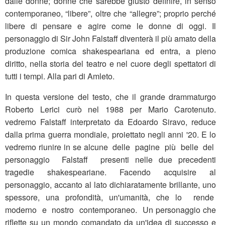
dalle donne; donne che sarebbe giusto definire, in senso
contemporaneo, “libere”, oltre che “allegre”; proprio perché
libere di pensare e agire come le donne di oggi. Il
personaggio di Sir John Falstaff diventerà il più amato della
produzione comica shakespeariana ed entra, a pieno
diritto, nella storia del teatro e nel cuore degli spettatori di
tutti i tempi. Alla pari di Amleto.
In questa versione del testo, che il grande drammaturgo
Roberto Lerici curò nel 1988 per Mario Carotenuto.
vedremo Falstaff interpretato da Edoardo Siravo, reduce
dalla prima guerra mondiale, proiettato negli anni '20. E lo
vedremo riunire in se alcune delle pagine più belle del
personaggio Falstaff presenti nelle due precedenti
tragedie shakespeariane. Facendo acquisire al
personaggio, accanto al lato dichiaratamente brillante, uno
spessore, una profondità, un'umanità, che lo rende
moderno e nostro contemporaneo. Un personaggio che
riflette su un mondo comandato da un'idea di successo e