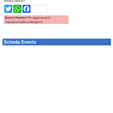
Maresa Palmacci
Twitter
WhatsApp
Facebook
Evento Passato!
Per aggiornamenti:
segnalazione@eventiesagre.it
Scheda Evento