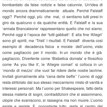
bombardato da false notizie e false calunnie. Un'idea di
mondo ancora drammaticamente attuale. Perché Falstaff
oggi? Perché oggi, più che mai, ci sentiamo tutti presi in
giro da qualcuno o da qualche entità. E Falstaff e la sua
‘armata Brancaleone’ rappresentano quello che noi siamo.
Perché oggi è l’epoca dei “tutti gabbati“. E alla fine ‘Allegri’
sono gli spiriti, ma ‘Tristi’ i risultati. E Falstaff diventa così
esempio di decadenza fisica e morale dell’uomo, visto
come pagliaccio per il mondo. In un mondo che è già
pagliaccio. Divertente come ‘Bisbetica domata’ e filosofico
come ‘As you like it’, le ‘Allegre comari’ si colloca in un
‘mondo di mezzo’ che vuol far ridere delle nostre lacrime.
Invitati giornalmente alla “cena delle beffe’’ l’uomo di oggi
resta stritolato dal suo stesso meccanismo misto di vanità e
interessi personali. Ma l’uomo per Shakespeare, fatto della
stessa materia di sogni, contraddizioni che si assommano,
utopie che svaniscono, si rassegna ma non muore. L’uomo
esiste e resiste. E, nonostante tutto, resta al centro del