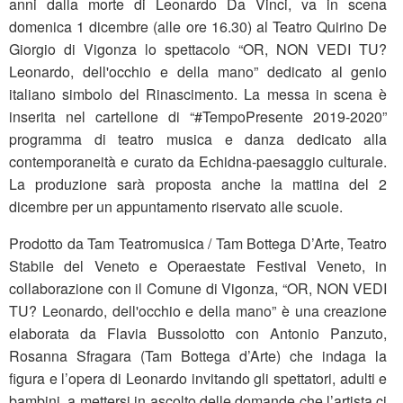
anni dalla morte di Leonardo Da Vinci, va in scena
domenica 1 dicembre (alle ore 16.30) al Teatro Quirino De
Giorgio di Vigonza lo spettacolo “OR, NON VEDI TU?
Leonardo, dell'occhio e della mano” dedicato al genio
italiano simbolo del Rinascimento. La messa in scena è
inserita nel cartellone di “#TempoPresente 2019-2020”
programma di teatro musica e danza dedicato alla
contemporaneità e curato da Echidna-paesaggio culturale.
La produzione sarà proposta anche la mattina del 2
dicembre per un appuntamento riservato alle scuole.
Prodotto da Tam Teatromusica / Tam Bottega D’Arte, Teatro
Stabile del Veneto e Operaestate Festival Veneto, in
collaborazione con il Comune di Vigonza, “OR, NON VEDI
TU? Leonardo, dell'occhio e della mano” è una creazione
elaborata da Flavia Bussolotto con Antonio Panzuto,
Rosanna Sfragara (Tam Bottega d’Arte) che indaga la
figura e l’opera di Leonardo invitando gli spettatori, adulti e
bambini, a mettersi in ascolto delle domande che l’artista ci