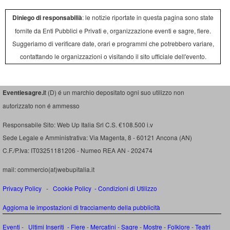
Diniego di responsabilià
: le notizie riportate in questa pagina sono state
fornite da Enti Pubblici e Privati e, organizzazione eventi e sagre, fiere.
Suggeriamo di verificare date, orari e programmi che potrebbero variare,
contattando le organizzazioni o visitando il sito ufficiale dell'evento.
Eventiesagre.i
t (D) é un marchio depositato ogni suo utilizzo non
autorizzato non é ammesso
Responsabile Sito: Web Up Italia Srl C.S. €108.500 i.v
Sede Legale e Amministrativa: Via Magenta, 8 - 60121 Ancona (AN)
C.F./P.Iva: IT03251181206 - Numeo REA AN - 202474
mail: commercio(at)webupitalia.it
Privacy Policy
-
Cookie Policy
-
Condizioni di Utilizzo
Aggiorna le impostazioni di tracciamento della pubblicità
Eventi
-
Ultimi Inseriti
- Fiere
-
Mercatini
-
Sagre
-
Mostre
-
Folklore
-
Teatri