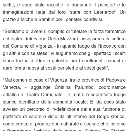
scritti; e sono state raccolte le domande, i pensieri e le
immaginazioni nate dal loro “stare con Leonardo”. Un
grazie a Michele Sambin per i pensieri condivisi.
“Sentiamo di avere il compito di tutelare la forza formatrice
del teatro - interviene Greta Mazzaro, assessore alla cultura
del Comune di Vigonza - in quanto luogo dell’incontro con
gli altri e con se stessi: vi auguriamo che gli spettacoli scelti
siano fucina di idee e palestre per i sentimenti, capaci di
dare forma nuova ai vostri pensieri e ai vostri gesti”.
“Mai come nel caso di Vigonza, tra le province di Padova e
Venezia, - aggiunge Cristina Palumbo, coordinatrice
artistica al Teatro Comunale - il Teatro è soprattutto luogo
storico identitario della comunità locale. E’ da poco stato
avviato un percorso di ri-definizione della sua funzione di
portatore di valore e visibilità all’interno del Borgo storico,
come centro di promozione culturale e sociale che insieme
all’importante Archivio delle opere di Quirino De Giorgio