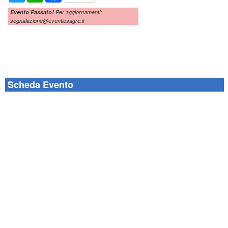
Evento Passato!
Per aggiornamenti:
segnalazione@eventiesagre.it
Scheda Evento