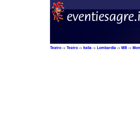
Teatro
->
Teatro
->
Italia
->
Lombardia
->
MB
->
Mon