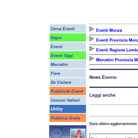
Cerca Eventi
Eventi Monza
Sagre
Eventi Provincia Monz
Eventi
Eventi Regione Lomb
Eventi Oggi
Mercatini Provincia M
Mercatini
Fiere
News Evento
Da Visitare
Pubblicità Eventi
Leggi anche
Comuni Italiani
Utility
Pubblica Gratis
Data ultimo aggiornamento 