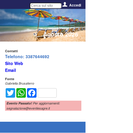
Accedi
Agosto 2026
Contatti
Telefono: 3387644692
Sito Web
Email
Fonte
Gabriella Brusaferro
Twitter
WhatsApp
Facebook
Evento Passato!
Per aggiornamenti:
segnalazione@eventiesagre.it