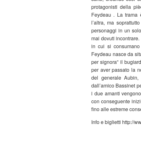
protagonisti della piè
Feydeau . La trama è b
l’altra, ma soprattut
personaggi in un solo
mai dovuti incontrare.
in cui si consumano tr
Feydeau nasce da situ
per signora” il bugiar
per aver passato la no
del generale Aubin, 
dall’amico Bassinet pe
i due amanti vengono 
con conseguente inizio
fino alle estreme con
Info e biglietti http://w