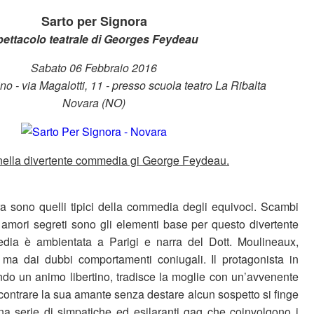
Sarto per Signora
pettacolo teatrale
di Georges Feydeau
Sabato 06 Febbraio 2016
o - via Magalotti, 11 - presso scuola teatro La Ribalta
Novara (NO)
 nella divertente commedia gi George Feydeau.
ra sono quelli tipici della commedia degli equivoci. Scambi
 e amori segreti sono gli elementi base per questo divertente
dia è ambientata a Parigi e narra del Dott. Moulineaux,
 ma dai dubbi comportamenti coniugali. Il protagonista in
endo un animo libertino, tradisce la moglie con un’avvenente
ncontrare la sua amante senza destare alcun sospetto si finge
na serie di simpatiche ed esilaranti gag che coinvolgono i