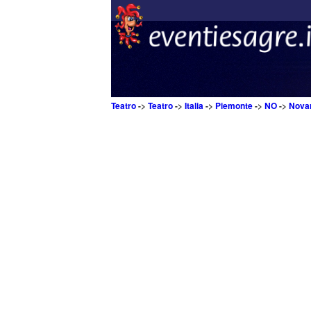
Teatro
->
Teatro
->
Italia
->
Piemonte
->
NO
->
Nova