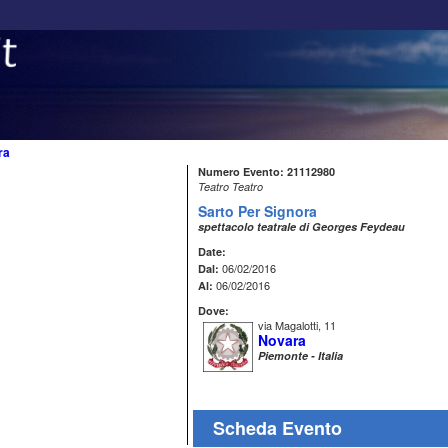
ra
Numero Evento: 21112980
Teatro Teatro
Sarto Per Signora
spettacolo teatrale di Georges Feydeau
Date:
06/02/2016
Dal:
06/02/2016
Al:
Dove:
via Magalotti, 11
Novara
Piemonte - Italia
Scheda Evento