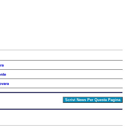
ara
onte
ovara