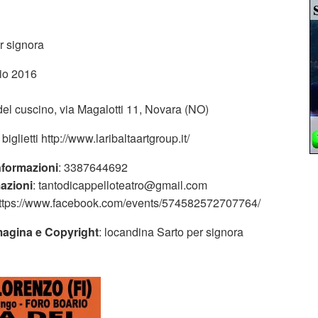
er signora
aio 2016
 del cuscino, via Magalotti 11, Novara (NO)
e biglietti http://www.laribaltaartgroup.it/
nformazioni
: 3387644692
mazioni
: tantodicappelloteatro@gmail.com
https://www.facebook.com/events/574582572707764/
magina e Copyright
: locandina Sarto per signora