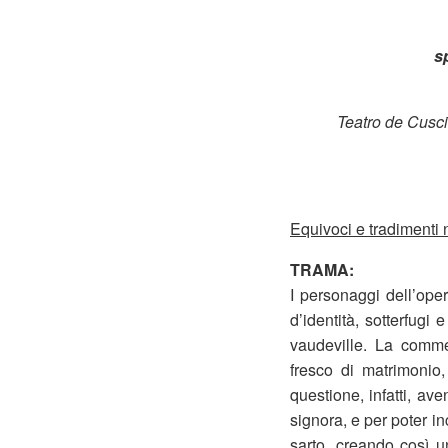
s
Teatro de Cuscin
Equivoci e tradimenti
TRAMA:
I personaggi dell’ope
d’identità, sotterfugi
vaudeville. La comme
fresco di matrimonio,
questione, infatti, av
signora, e per poter i
sarto, creando così u