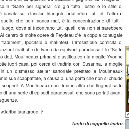
ce.In “Sarto per signora” c’è già tutto l’estro e lo stile di
asata sul classico triangolo adulterino: lui, lei, l’altro o
to quello che non manca mai, è la concentrazione di tutti i
 luogo, dove si incontrano tutti quelli che non si sarebbero
 Al centro di molte opere di Feydeau c’è la coppia coniugale
adimenti, ipocrisie e malintesi. L’irresistibile comicità di
azioni reali che derivano da equivoci paradossali. In “Sarto
do dott. Moulineaux prima si giustifica con la moglie Yvonne
tte fuori casa, poi cerca di tradirla con Susanna, la moglie
In un dismesso atelier sartoriale prestato a Moulineaux
r le sue scappattele, a causa di una porta che non si chiude
scoperti. A Moulineaux non rimane altro che fingersi sarto
 di una serie di episodi paradossali che sono portati avanti
seguenze.
ww.laribaltaartgroup.it/
Tanto di cappello teatro