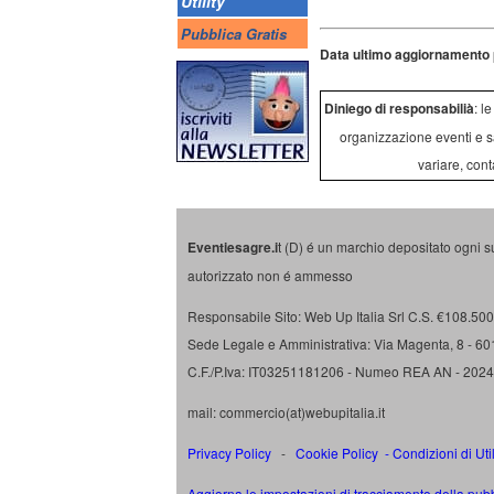
Utility
Pubblica Gratis
Data ultimo aggiornamento 
Diniego di responsabilià
: l
organizzazione eventi e s
variare, cont
Eventiesagre.i
t (D) é un marchio depositato ogni s
autorizzato non é ammesso
Responsabile Sito: Web Up Italia Srl C.S. €108.500 
Sede Legale e Amministrativa: Via Magenta, 8 - 6
C.F./P.Iva: IT03251181206 - Numeo REA AN - 202
mail: commercio(at)webupitalia.it
Privacy Policy
-
Cookie Policy
-
Condizioni di Uti
Aggiorna le impostazioni di tracciamento della pubb