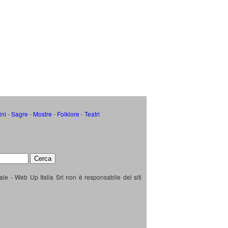
ini
-
Sagre
-
Mostre
-
Folklore
-
Teatri
ale - Web Up Italia Srl non è responsabile dei siti