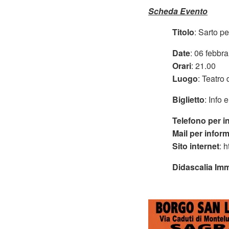
Scheda Evento
Titolo
: Sarto p
Date
: 06 febbr
Orari
: 21.00
Luogo
: Teatro
Biglietto
: Info 
Telefono per i
Mail per infor
Sito internet
: 
Didascalia Im