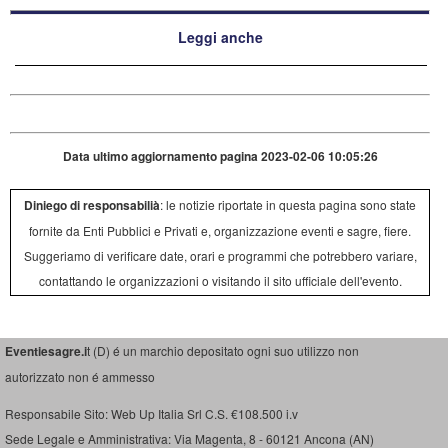
Leggi anche
Data ultimo aggiornamento pagina 2023-02-06 10:05:26
Diniego di responsabilià
: le notizie riportate in questa pagina sono state
fornite da Enti Pubblici e Privati e, organizzazione eventi e sagre, fiere.
Suggeriamo di verificare date, orari e programmi che potrebbero variare,
contattando le organizzazioni o visitando il sito ufficiale dell'evento.
Eventiesagre.i
t (D) é un marchio depositato ogni suo utilizzo non
autorizzato non é ammesso
Responsabile Sito: Web Up Italia Srl C.S. €108.500 i.v
Sede Legale e Amministrativa: Via Magenta, 8 - 60121 Ancona (AN)