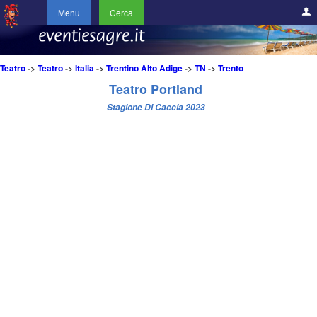
Menu
Cerca
Teatro
->
Teatro
->
Italia
->
Trentino Alto Adige
->
TN
->
Trento
Teatro Portland
Stagione Di Caccia 2023