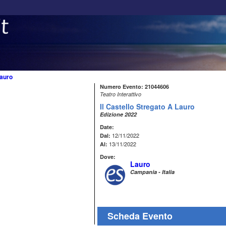
auro
Numero Evento: 21044606
Teatro Interattivo
Il Castello Stregato A Lauro
Edizione 2022
Date:
12/11/2022
Dal:
13/11/2022
Al:
Dove:
Lauro
Campania - Italia
Scheda Evento