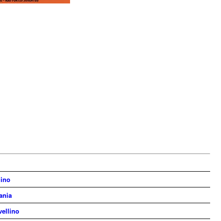
lino
ania
vellino