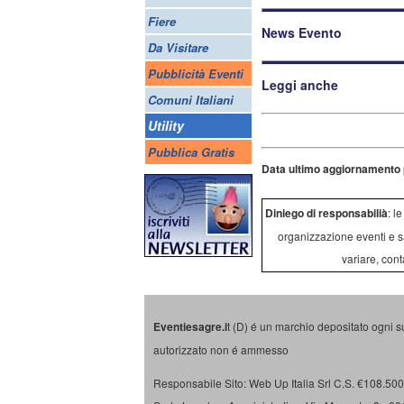
Fiere
News Evento
Da Visitare
Pubblicità Eventi
Leggi anche
Comuni Italiani
Utility
Pubblica Gratis
Data ultimo aggiornamento 
Diniego di responsabilià
: l
organizzazione eventi e s
variare, cont
Eventiesagre.i
t (D) é un marchio depositato ogni s
autorizzato non é ammesso
Responsabile Sito: Web Up Italia Srl C.S. €108.500 