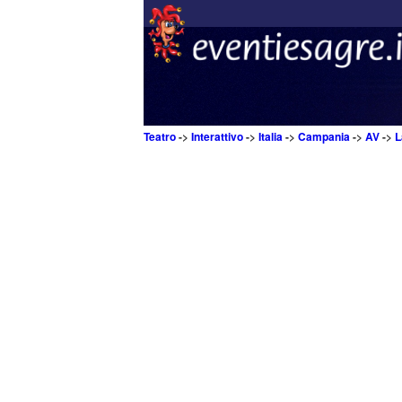
Teatro
->
Interattivo
->
Italia
->
Campania
->
AV
->
L