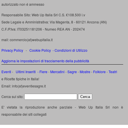
autorizzato non é ammesso
Responsabile Sito: Web Up Italia Srl C.S. €108.500 i.v
Sede Legale e Amministrativa: Via Magenta, 8 - 60121 Ancona (AN)
C.F./P.Iva: IT03251181206 - Numeo REA AN - 202474
mail: commercio(at)webupitalia.it
Privacy Policy
-
Cookie Policy
-
Condizioni di Utilizzo
Aggiorna le impostazioni di tracciamento della pubblicità
Eventi
-
Ultimi Inseriti
- Fiere
-
Mercatini
-
Sagre
-
Mostre
-
Folklore
-
Teatri
e Ricette tipiche in Italia!
Email: info(at)eventiesagre.it
Cerca sul sito:
E' vietata la riproduzione anche parziale - Web Up Italia Srl non è
responsabile dei siti collegati