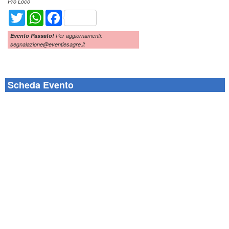
Pro Loco
Twitter
WhatsApp
Facebook
Evento Passato!
Per aggiornamenti:
segnalazione@eventiesagre.it
Scheda Evento