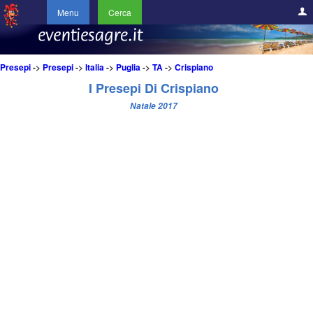
Menu
Cerca
Presepi
->
Presepi
->
Italia
->
Puglia
->
TA
->
Crispiano
I Presepi Di Crispiano
Natale 2017