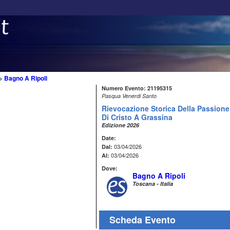
>
Bagno A Ripoli
Numero Evento: 21195315
Pasqua Venerdi Santo
Rievocazione Storica Della Passione
Di Cristo A Grassina
Edizione 2026
Date:
03/04/2026
Dal:
03/04/2026
Al:
Dove:
Bagno A Ripoli
Toscana - Italia
Scheda Evento