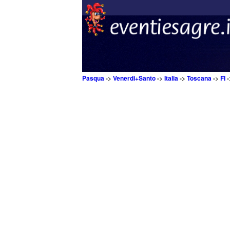
Pasqua
->
Venerdi+Santo
->
Italia
->
Toscana
->
FI
-