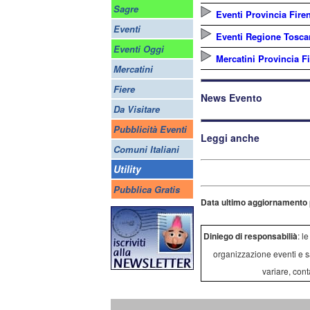
Sagre
Eventi Provincia Fire
Eventi
Eventi Regione Tosca
Eventi Oggi
Mercatini Provincia F
Mercatini
Fiere
News Evento
Da Visitare
Pubblicità Eventi
Leggi anche
Comuni Italiani
Utility
Pubblica Gratis
Data ultimo aggiornamento 
Diniego di responsabilià
: l
organizzazione eventi e s
variare, cont