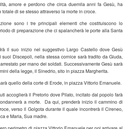
iltà, amore e perdono che circa duemila anni fa Gesù, ha
 totale di se stesso attraverso la morte in croce.
izione sono i tre principali elementi che costituiscono lo
riodo di preparazione che ci spalancherà le porte alla Santa
drà il suo inizio nel suggestivo Largo Castello dove Gesù
 suoi Discepoli, nella stessa cornice sarà tradito da Giuda,
 arrestato per mano dei soldati. Successivamente Gesù sarà
mini della legge, il Sinedrio, sito in piazza Margherita.
arà quello della corte di Erode, in piazza Vittorio Emanuele.
i accoglierà il Pretorio dove Pilato, incitato dal popolo farà
condannerà a morte. Da qui, prenderà inizio il cammino di
roce, verso il Golgota durante il quale incontrerà il Cireneo,
ica e Maria, Sua madre.
intero perimetro di piazza Vittorio Emanuele per poi arrivare al