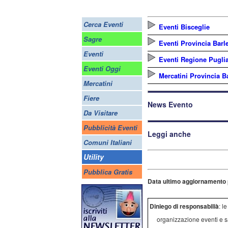
Cerca Eventi
Eventi Bisceglie
Sagre
Eventi Provincia Barle
Eventi
Eventi Regione Pugli
Eventi Oggi
Mercatini Provincia Ba
Mercatini
Fiere
News Evento
Da Visitare
Pubblicità Eventi
Leggi anche
Comuni Italiani
Utility
Pubblica Gratis
Data ultimo aggiornamento 
Diniego di responsabilià
: l
organizzazione eventi e s