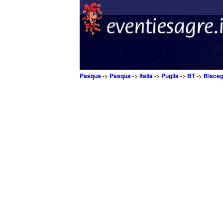
Pasqua
->
Pasqua
->
Italia
->
Puglia
->
BT
->
Bisceg