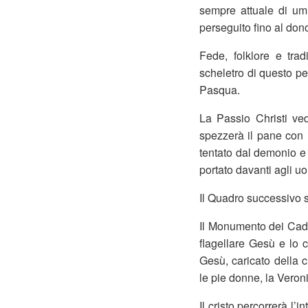
sempre attuale di um
perseguito fino al dono
Fede, folklore e trad
scheletro di questo pe
Pasqua.
La Passio Christi ve
spezzerà il pane con i
tentato dal demonio e
portato davanti agli uo
Il Quadro successivo s
Il Monumento dei Cadut
flagellare Gesù e lo 
Gesù, caricato della c
le pie donne, la Veron
Il cristo percorrerà l’