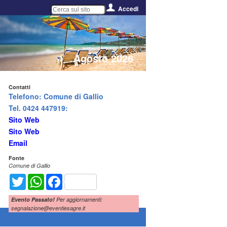
Accedi
Agosto 2026
Contatti
Telefono: Comune di Gallio
Tel. 0424 447919:
Sito Web
Sito Web
Email
Fonte
Comune di Gallio
Twitter
WhatsApp
Facebook
Evento Passato!
Per aggiornamenti:
segnalazione@eventiesagre.it