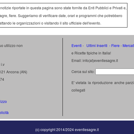
e notizie riportate in questa pagina sono state fornite da Enti Pubblici e Privati e,
agre, fiere. Suggeriamo di verificare date, orari e programmi che potrebbero
attando le organizzazioni o visitando il sito ufficiale dell'evento.
uo utilizzo non
Eventi
-
Ultimi Inseriti
- Fiere
-
Mercat
e Ricette tipiche in Italia!
Email: info(at)eventiesagre.it
i.v
Cerca sul sito:
0121 Ancona (AN)
474
E' vietata la riproduzione anche parzi
collegati
lizzo
licità
(c) copyright 2014/2024 eventiesagre.it