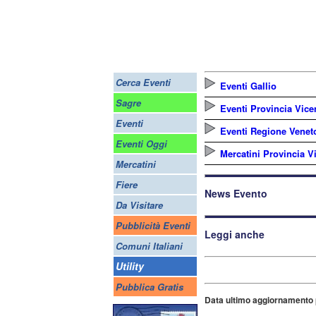
Cerca Eventi
Eventi Gallio
Sagre
Eventi Provincia Vice
Eventi
Eventi Regione Venet
Eventi Oggi
Mercatini Provincia V
Mercatini
Fiere
News Evento
Da Visitare
Pubblicità Eventi
Leggi anche
Comuni Italiani
Utility
Pubblica Gratis
Data ultimo aggiornamento 