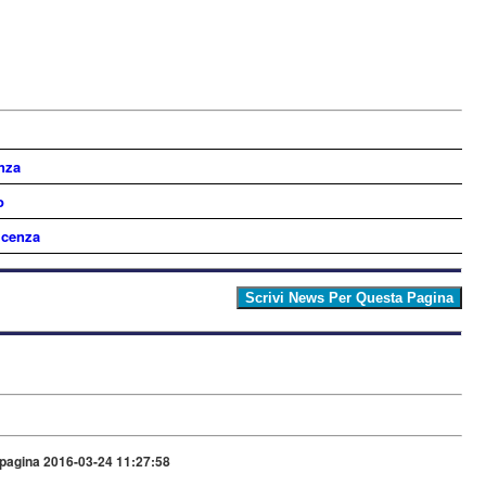
nza
o
icenza
pagina 2016-03-24 11:27:58