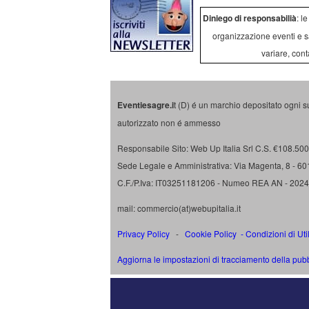
Diniego di responsabilià
: l
organizzazione eventi e s
variare, cont
Eventiesagre.i
t (D) é un marchio depositato ogni s
autorizzato non é ammesso
Responsabile Sito: Web Up Italia Srl C.S. €108.500 
Sede Legale e Amministrativa: Via Magenta, 8 - 6
C.F./P.Iva: IT03251181206 - Numeo REA AN - 202
mail: commercio(at)webupitalia.it
Privacy Policy
-
Cookie Policy
-
Condizioni di Uti
Aggiorna le impostazioni di tracciamento della pubb