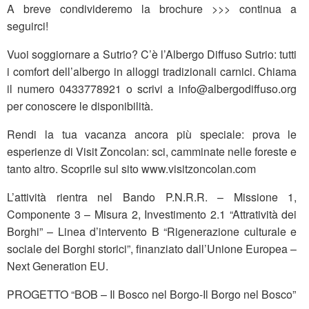
A breve condivideremo la brochure >>> continua a
seguirci!
Vuoi soggiornare a Sutrio? C’è l’Albergo Diffuso Sutrio: tutti
i comfort dell’albergo in alloggi tradizionali carnici. Chiama
il numero 0433778921 o scrivi a info@albergodiffuso.org
per conoscere le disponibilità.
Rendi la tua vacanza ancora più speciale: prova le
esperienze di Visit Zoncolan: sci, camminate nelle foreste e
tanto altro. Scoprile sul sito www.visitzoncolan.com
L’attività rientra nel Bando P.N.R.R. – Missione 1,
Componente 3 – Misura 2, Investimento 2.1 “Attratività dei
Borghi” – Linea d’intervento B “Rigenerazione culturale e
sociale dei Borghi storici”, finanziato dall’Unione Europea –
Next Generation EU.
PROGETTO “BOB – Il Bosco nel Borgo-Il Borgo nel Bosco”