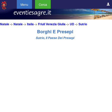
Menu
Cerca
Natale
->
Natale
->
Italia
->
Friuli Venezia Giulia
->
UD
->
Sutrio
Borghi E Presepi
Sutrio, Il Paese Dei Presepi