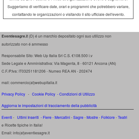
Suggeriamo di verificare date, orari e programmi che potrebbero variare,
contattando le organizzazioni o visitando il sito ufficiale dell'evento.
Eventiesagre.i
t (D) é un marchio depositato ogni suo utilizzo non
autorizzato non é ammesso
Responsabile Sito: Web Up Italia Srl C.S. €108.500 i.v
Sede Legale e Amministrativa: Via Magenta, 8 - 60121 Ancona (AN)
C.F./P.Iva: IT03251181206 - Numeo REA AN - 202474
mail: commercio(at)webupitalia.it
Privacy Policy
-
Cookie Policy
-
Condizioni di Utilizzo
Aggiorna le impostazioni di tracciamento della pubblicità
Eventi
-
Ultimi Inseriti
- Fiere
-
Mercatini
-
Sagre
-
Mostre
-
Folklore
-
Teatri
e Ricette tipiche in Italia!
Email: info(at)eventiesagre.it