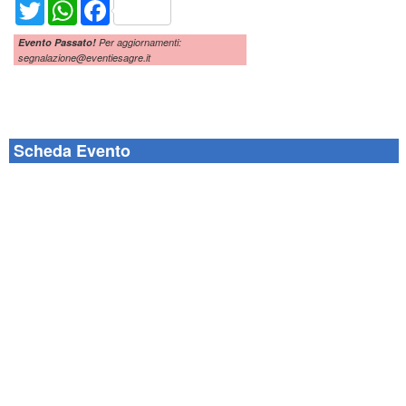
Twitter
WhatsApp
Facebook
Evento Passato!
Per aggiornamenti:
segnalazione@eventiesagre.it
Scheda Evento