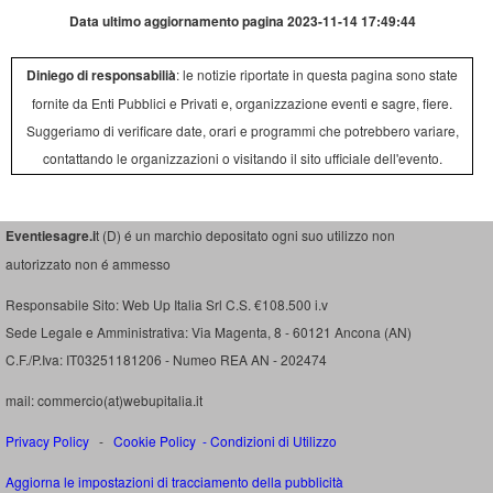
Data ultimo aggiornamento pagina 2023-11-14 17:49:44
Diniego di responsabilià
: le notizie riportate in questa pagina sono state
fornite da Enti Pubblici e Privati e, organizzazione eventi e sagre, fiere.
Suggeriamo di verificare date, orari e programmi che potrebbero variare,
contattando le organizzazioni o visitando il sito ufficiale dell'evento.
Eventiesagre.i
t (D) é un marchio depositato ogni suo utilizzo non
autorizzato non é ammesso
Responsabile Sito: Web Up Italia Srl C.S. €108.500 i.v
Sede Legale e Amministrativa: Via Magenta, 8 - 60121 Ancona (AN)
C.F./P.Iva: IT03251181206 - Numeo REA AN - 202474
mail: commercio(at)webupitalia.it
Privacy Policy
-
Cookie Policy
-
Condizioni di Utilizzo
Aggiorna le impostazioni di tracciamento della pubblicità