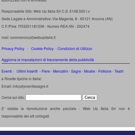
Responsabile Sito: Web Up Italia Srl C.S. €108.500 i.v
Sede Legale e Amministrativa: Via Magenta, 8 - 60121 Ancona (AN)
C.F./P.Iva: IT03251181206 - Numeo REA AN - 202474
mail: commercio(at)webupitalia.it
Privacy Policy
-
Cookie Policy
-
Condizioni di Utilizzo
Aggiorna le impostazioni di tracciamento della pubblicità
Eventi
-
Ultimi Inseriti
- Fiere
-
Mercatini
-
Sagre
-
Mostre
-
Folklore
-
Teatri
e Ricette tipiche in Italia!
Email: info(at)eventiesagre.it
Cerca sul sito:
E' vietata la riproduzione anche parziale - Web Up Italia Srl non è
responsabile dei siti collegati