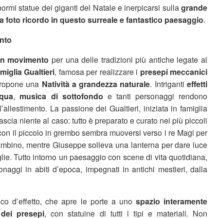
normi statue dei giganti del Natale e inerpicarsi sulla
grande
a foto ricordo in questo surreale e fantastico paesaggio
.
ento
in movimento
per una delle tradizioni più antiche legate al
miglia Gualtieri
, famosa per realizzare i
presepi meccanici
propone una
Natività a grandezza naturale
. Intriganti
effetti
cqua
,
musica di sottofondo
e tanti personaggi rendono
allestimento. La passione dei Gualtieri, iniziata in famiglia
lascia niente al caso: tutto è preparato e curato nei più piccoli
con il piccolo in grembo sembra muoversi verso i re Magi per
mbino, mentre Giuseppe solleva una lanterna per dare luce
oglie. Tutto intorno un paesaggio con scene di vita quotidiana,
naggi in abiti d’epoca, impegnati in antichi mestieri, dalla
ico d’effetto, che apre le porte a uno
spazio interamente
dei presepi
, con statuine di tutti i tipi e materiali. Non