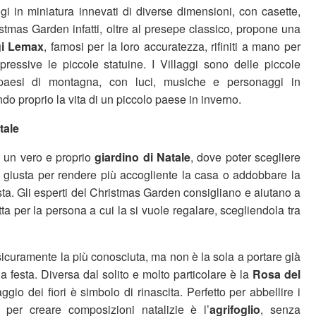
ggi in miniatura innevati di diverse dimensioni, con casette,
hristmas Garden infatti, oltre al presepe classico, propone una
gi Lemax
, famosi per la loro accuratezza, rifiniti a mano per
ressive le piccole statuine. I Villaggi sono delle piccole
 paesi di montagna, con luci, musiche e personaggi in
o proprio la vita di un piccolo paese in inverno.
tale
 un vero e proprio
giardino di Natale
, dove poter scegliere
la giusta per rendere più accogliente la casa o addobbare la
esta. Gli esperti del Christmas Garden consigliano e aiutano a
tta per la persona a cui la si vuole regalare, scegliendola tra
icuramente la più conosciuta, ma non è la sola a portare già
a festa. Diversa dal solito e molto particolare è la
Rosa del
ggio dei fiori è simbolo di rinascita. Perfetto per abbellire i
e per creare composizioni natalizie è l’
agrifoglio
, senza