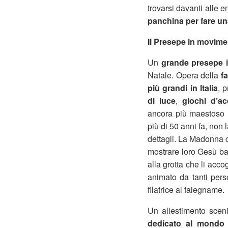
trovarsi davanti alle e
panchina per fare un
Il Presepe in movim
Un
grande presepe 
Natale. Opera della
fa
più grandi in Italia
, 
di luce
,
giochi d’a
ancora più maestoso l’
più di 50 anni fa, non 
dettagli. La Madonna 
mostrare loro Gesù ba
alla grotta che li acc
animato da tanti perso
filatrice al falegname.
Un allestimento scen
dedicato al mondo 