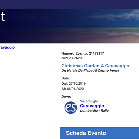
ravaggio
Numero Evento: 21179117
Natale Befana
Christmas Garden A Caravaggio
Un Natale Da Fiaba Al Centro Verde
Date:
27/10/2019
Dal:
06/01/2020
Al:
Dove:
Via Treviglio
Caravaggio
Lombardia - Italia
Scheda Evento