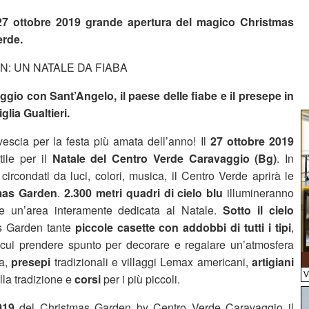
 27 ottobre 2019 grande apertura del magico Christmas
erde.
: UN NATALE DA FIABA
gio con Sant’Angelo, il paese delle fiabe e il presepe in
lia Gualtieri.
ovescia per la festa più amata dell’anno! Il
27 ottobre 2019
ile per il
Natale del Centro Verde Caravaggio (Bg)
. In
ircondati da luci, colori, musica, il Centro Verde aprirà le
mas Garden
.
2.300 metri quadri di cielo blu
illumineranno
ne un’area interamente dedicata al Natale.
Sotto il cielo
s Garden tante
piccole casette con addobbi di tutti i tipi
,
ui prendere spunto per decorare e regalare un’atmosfera
sa,
presepi
tradizionali e villaggi Lemax americani,
artigiani
lla tradizione e
corsi
per i più piccoli.
019
del Christmas Garden by Centro Verde Caravaggio il