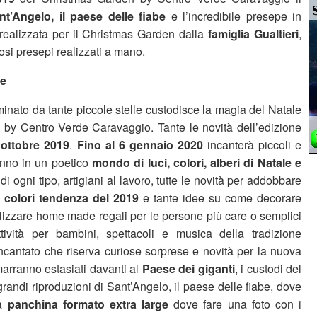
t’Angelo, il paese delle fiabe
e l’incredibile presepe in
realizzata per il Christmas Garden dalla
famiglia Gualtieri
,
osi presepi realizzati a mano.
le
uminato da tante piccole stelle custodisce la magia del Natale
by Centro Verde Caravaggio. Tante le novità dell’edizione
 ottobre 2019
.
Fino al 6 gennaio 2020
incanterà piccoli e
ranno in un poetico
mondo di luci, colori, alberi di Natale e
di ogni tipo, artigiani al lavoro, tutte le novità per addobbare
 colori tendenza del 2019
e tante idee su come decorare
ealizzare home made regali per le persone più care o semplici
ttività per bambini, spettacoli e musica della tradizione
ncantato che riserva curiose sorprese e novità per la nuova
marranno estasiati davanti al
Paese dei
giganti
, i custodi del
randi riproduzioni di Sant’Angelo, il paese delle fiabe, dove
na
panchina formato extra large
dove fare una foto con i