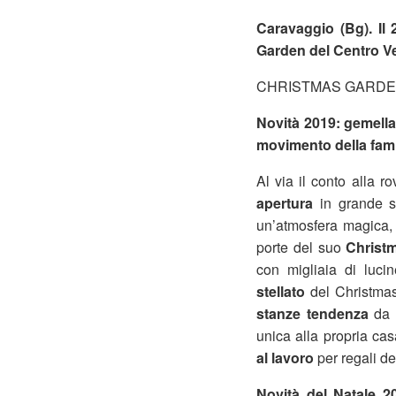
Caravaggio (Bg). Il
Garden del Centro V
CHRISTMAS GARDEN
Novità 2019: gemellag
movimento della famig
Al via il conto alla r
apertura
in grande st
un’atmosfera magica, c
porte del suo
Christ
con migliaia di luci
stellato
del Christma
stanze tendenza
da c
unica alla propria ca
al lavoro
per regali de
Novità del Natale 2