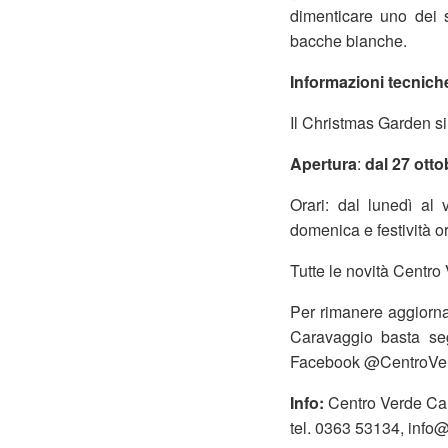
dimenticare uno dei s
bacche bianche.
Informazioni tecnich
Il Christmas Garden si
Apertura
:
dal 27 otto
Orari: dal lunedì al 
domenica e festività or
Tutte le novità Centr
Per rimanere aggiornat
Caravaggio basta seg
Facebook @CentroVe
Info:
Centro Verde Ca
tel. 0363 53134, inf