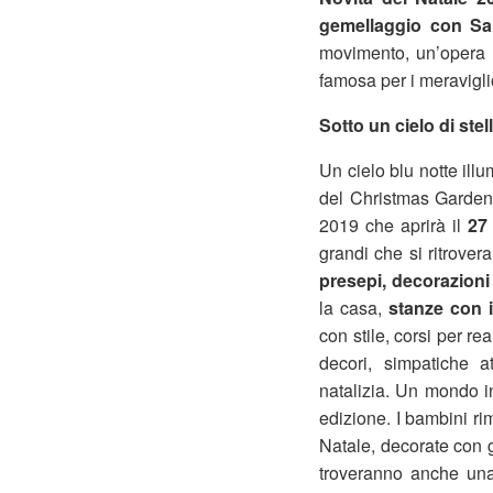
gemellaggio con San
movimento, un’opera 
famosa per i meravigli
Sotto un cielo di stel
Un cielo blu notte ill
del Christmas Garden 
2019 che aprirà il
27
grandi che si ritrove
presepi, decorazioni
la casa,
stanze con i
con stile, corsi per r
decori, simpatiche a
natalizia. Un mondo i
edizione. I bambini ri
Natale, decorate con g
troveranno anche u