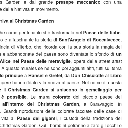
mas Garden e dal grande
presepe meccanico
con una
e della Natività in movimento.
arriva al Christmas Garden
e come per incanto si è trasformato nel
Paese delle fiabe
.
o e affascinante la storia di
Sant’Angelo di Roccalvecce
,
incia di Viterbo, che ricorda con la sua storia la magia del
ie e abbandonate del paese sono diventate lo sfondo di
un
Alice nel Paese delle meraviglie
, opera della street artist
A questo murales se ne sono poi aggiunti altri, tutti sul tema
lo principe
a
Hansel e Gretel
, da
Don Chisciotte
al
Libro
pere hanno ridato vita nuova al paese. Nel nome di questa
e il Christmas Garden
si uniscono in gemellaggio per
 è possibile
. Le
mura colorate
del piccolo paese del
o all’interno del Christmas Garden
, a Caravaggio, in
 Grandi riproduzioni delle colorate facciate delle case di
 vita al
Paese dei giganti
, i custodi della tradizione del
 Christmas Garden. Qui i bambini potranno alzare gli occhi e