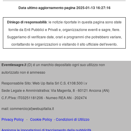
Data ultimo aggiornamento pagina 2025-01-13 16:27:16
Diniego di responsabilià
: le notizie riportate in questa pagina sono state
fornite da Enti Pubblici e Privati e, organizzazione eventi e sagre, fiere.
Suggeriamo di verificare date, orari e programmi che potrebbero variare,
contattando le organizzazioni o visitando il sito ufficiale dell'evento.
Eventiesagre.i
t (D) é un marchio depositato ogni suo utilizzo non
autorizzato non é ammesso
Responsabile Sito: Web Up Italia Srl C.S. €108.500 i.v
Sede Legale e Amministrativa: Via Magenta, 8 - 60121 Ancona (AN)
C.F./P.Iva: IT03251181206 - Numeo REA AN - 202474
mail: commercio(at)webupitalia.it
Privacy Policy
-
Cookie Policy
-
Condizioni di Utilizzo
Aggiorna le impostazioni di tracciamento della pubblicità