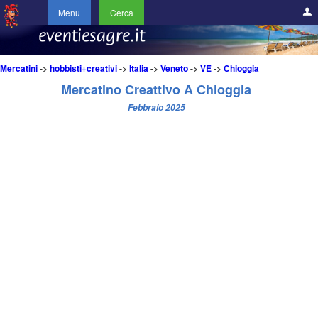
Menu
Cerca
Mercatini
->
hobbisti+creativi
->
Italia
->
Veneto
->
VE
->
Chioggia
Mercatino Creattivo A Chioggia
Febbraio 2025