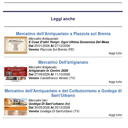
Leggi anche
Mercatino dell’Antiquariato a Piazzola sul Brenta
Mercatini Antiquariato
E Cose D'altri Tempi: Ogni Ultima Domenica Del Mese
25/01/2026
27/12/2026
Dal
Al
Veneto
Piazzola Sul Brenta (PD)
leggi tutto
Mercatino Dell'artigianato
Mercatini Artigianato
Artigianato In Centro 2026
27/09/2026
11/10/2026
Dal
Al
Veneto
Castelfranco Veneto (TV)
leggi tutto
Mercatino dell'Antiquariato e del Collezionismo a Godega di
Sant'Urbano
Mercatini Vari
Godega Di Sant'urbano (tv)
30/05/2026
20/12/2026
Dal
Al
Veneto
Godega Di Sant'urbano (TV)
leggi tutto