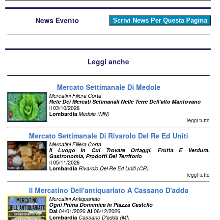
News Evento
Leggi anche
Mercato Settimanale Di Medole
Mercatini Filiera Corta
Rete Dei Mercati Setimanali Nelle Terre Dell'alto Mantovano
Il 03/10/2026
Lombardia
Medole (MN)
leggi tutto
Mercato Settimanale Di Rivarolo Del Re Ed Uniti
Mercatini Filiera Corta
Il Luogo In Cui Trovare Ortaggi, Frutta E Verdura,
Gastronomia, Prodotti Del Territorio
Il 05/11/2026
Lombardia
Rivarolo Del Re Ed Uniti (CR)
leggi tutto
Il Mercatino Dell'antiquariato A Cassano D'adda
Mercatini Antiquariato
Ogni Prima Domenica In Piazza Castello
04/01/2026
06/12/2026
Dal
Al
Lombardia
Cassano D'adda (MI)