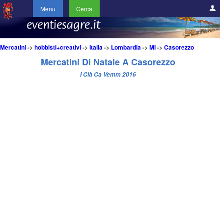
Menu
Cerca
Mercatini
->
hobbisti+creativi
->
Italia
->
Lombardia
->
MI
->
Casorezzo
Mercatini Di Natale A Casorezzo
I Cià Ca Vemm 2016