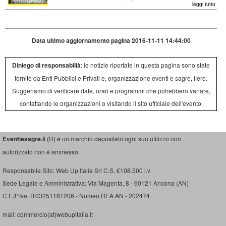
leggi tutto
Data ultimo aggiornamento pagina 2016-11-11 14:44:00
Diniego di responsabilià
: le notizie riportate in questa pagina sono state
fornite da Enti Pubblici e Privati e, organizzazione eventi e sagre, fiere.
Suggeriamo di verificare date, orari e programmi che potrebbero variare,
contattando le organizzazioni o visitando il sito ufficiale dell'evento.
Eventiesagre.i
t (D) é un marchio depositato ogni suo utilizzo non
autorizzato non é ammesso
Responsabile Sito: Web Up Italia Srl C.S. €108.500 i.v
Sede Legale e Amministrativa: Via Magenta, 8 - 60121 Ancona (AN)
C.F./P.Iva: IT03251181206 - Numeo REA AN - 202474
mail: commercio(at)webupitalia.it