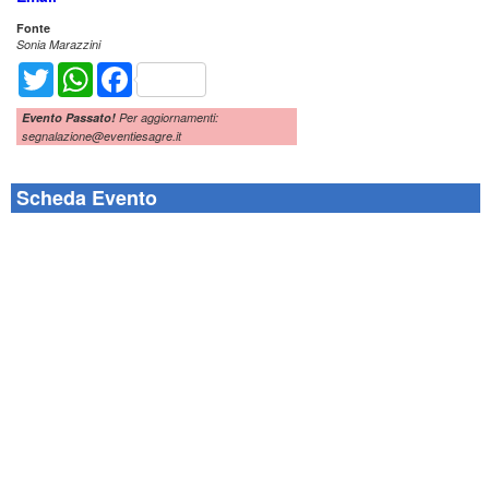
Fonte
Sonia Marazzini
Twitter
WhatsApp
Facebook
Evento Passato!
Per aggiornamenti:
segnalazione@eventiesagre.it
Scheda Evento