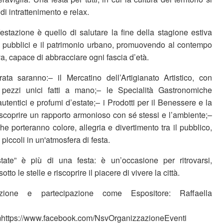
di intrattenimento e relax.
festazione è quello di salutare la fine della stagione estiva
i pubblici e il patrimonio urbano, promuovendo al contempo
a, capace di abbracciare ogni fascia d’età.
rata saranno:– il Mercatino dell’Artigianato Artistico, con
e pezzi unici fatti a mano;– le Specialità Gastronomiche
autentici e profumi d’estate;– i Prodotti per il Benessere e la
iscoprire un rapporto armonioso con sé stessi e l’ambiente;–
che porteranno colore, allegria e divertimento tra il pubblico,
piccoli in un'atmosfera di festa.
tate” è più di una festa: è un’occasione per ritrovarsi,
to le stelle e riscoprire il piacere di vivere la città.
zione e partecipazione come Espositore: Raffaella
https://www.facebook.com/NsvOrganizzazioneEventi