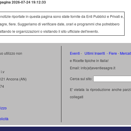
pagina 2026-07-24 19:12:33
e notizie riportate in questa pagina sono state fornite da Enti Pubblici e Privati e,
agre, fiere. Suggeriamo di verificare date, orari e programmi che potrebbero
attando le organizzazioni o visitando il sito ufficiale dell'evento.
uo utilizzo non
Eventi
-
Ultimi Inseriti
- Fiere
-
Mercat
e Ricette tipiche in Italia!
Email: info(at)eventiesagre.it
i.v
Cerca sul sito:
0121 Ancona (AN)
474
E' vietata la riproduzione anche parzi
collegati
lizzo
licità