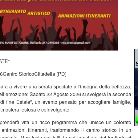
ATE”
Centro StoricoCittadella (PD)
para a vivere una serata speciale all’insegna della bellezza,
dell’emozione: Sabato 22 Agosto 2026 si svolgerà la seconda
 di fine Estate”, un evento pensato per accogliere famiglie,
’atmosfera festosa e coinvolgente.
à prenderà vita un ricco programma che unisce un colorato
animazioni itineranti, trasformando il centro storico in un
aviglia. Una festa per tutti, in cui la cultura del territorio si