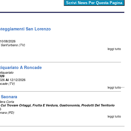
esteggiamenti San Lorenzo
10/08/2026
 Sant'urbano (TV)
leggi tutto
tiquariato A Roncade
tiquariato
026
2026
12/12/2026
Al
cade (TV)
leggi tutto
i Saonara
liera Corta
 Cui Trovare Ortaggi, Frutta E Verdura, Gastronomia, Prodotti Del Territorio
6
nara (PD)
leggi tutto