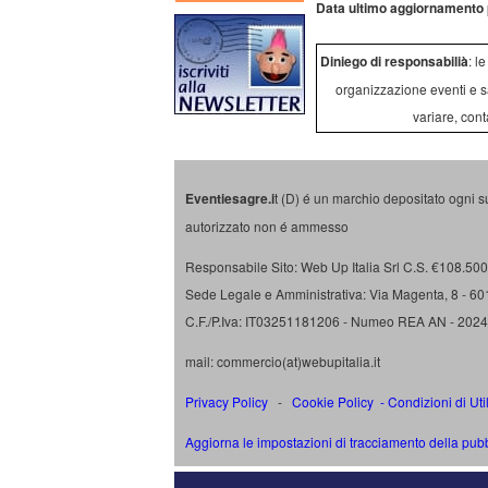
Data ultimo aggiornamento 
Diniego di responsabilià
: l
organizzazione eventi e s
variare, cont
Eventiesagre.i
t (D) é un marchio depositato ogni s
autorizzato non é ammesso
Responsabile Sito: Web Up Italia Srl C.S. €108.500 
Sede Legale e Amministrativa: Via Magenta, 8 - 6
C.F./P.Iva: IT03251181206 - Numeo REA AN - 202
mail: commercio(at)webupitalia.it
Privacy Policy
-
Cookie Policy
-
Condizioni di Uti
Aggiorna le impostazioni di tracciamento della pubb