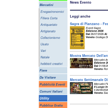
News Evento
Mercatini
Enogastronomici
Leggi anche
Filiera Corta
Sagra di Pianzano - F
Antiquariato
Eventi Sagre
Artigianato
Edizione 2026
26/07/2026
Dal
Al
Collezionismo
Veneto
Godega Di
Usato
Vari
Mostra Mercato Dell'an
Natale
Mercatini An
Edizione 2
hobbisti creativi
01/06/
Dal
Veneto
Ron
Fiere
Da Visitare
Mercato Settimanale D
Pubblicità Eventi
Mercatini Fi
Il Luogo In
Il 26/09/202
Comuni Italiani
Veneto
Sao
Utility
Pubblica Gratis