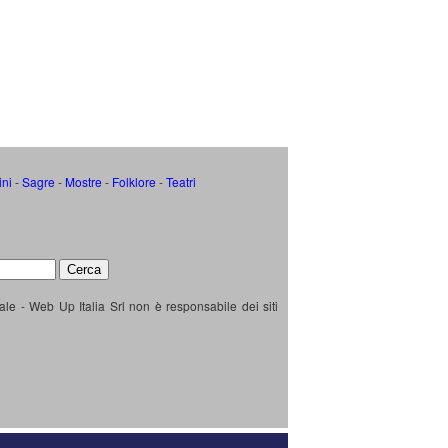
ini
-
Sagre
-
Mostre
-
Folklore
-
Teatri
ale - Web Up Italia Srl non è responsabile dei siti