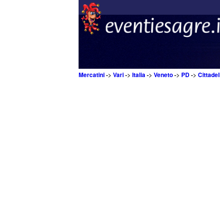
Mercatini
->
Vari
->
Italia
->
Veneto
->
PD
->
Cittadel