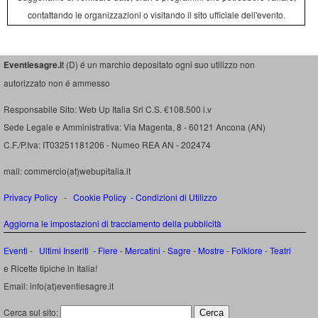
contattando le organizzazioni o visitando il sito ufficiale dell'evento.
Eventiesagre.i
t (D) é un marchio depositato ogni suo utilizzo non
autorizzato non é ammesso
Responsabile Sito: Web Up Italia Srl C.S. €108.500 i.v
Sede Legale e Amministrativa: Via Magenta, 8 - 60121 Ancona (AN)
C.F./P.Iva: IT03251181206 - Numeo REA AN - 202474
mail: commercio(at)webupitalia.it
Privacy Policy
-
Cookie Policy
-
Condizioni di Utilizzo
Aggiorna le impostazioni di tracciamento della pubblicità
Eventi
-
Ultimi Inseriti
- Fiere
-
Mercatini
-
Sagre
-
Mostre
-
Folklore
-
Teatri
e Ricette tipiche in Italia!
Email: info(at)eventiesagre.it
Cerca sul sito: