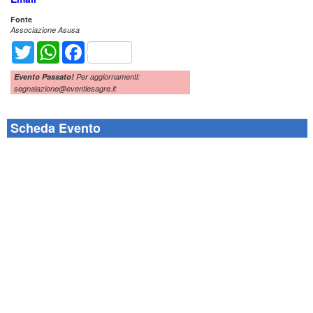
Fonte
Associazione Asusa
Twitter
WhatsApp
Facebook
Evento Passato!
Per aggiornamenti:
segnalazione@eventiesagre.it
Scheda Evento