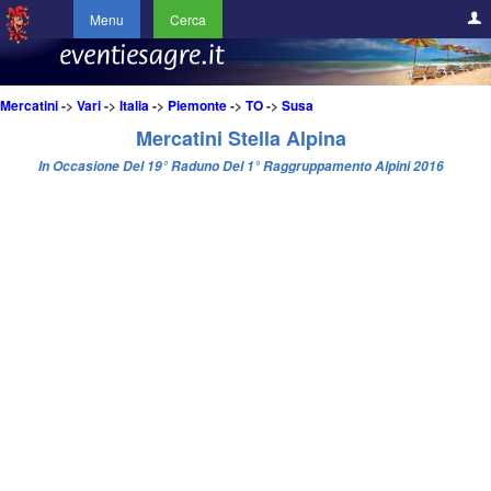
Menu
Cerca
Mercatini
->
Vari
->
Italia
->
Piemonte
->
TO
->
Susa
Mercatini Stella Alpina
In Occasione Del 19° Raduno Del 1° Raggruppamento Alpini 2016