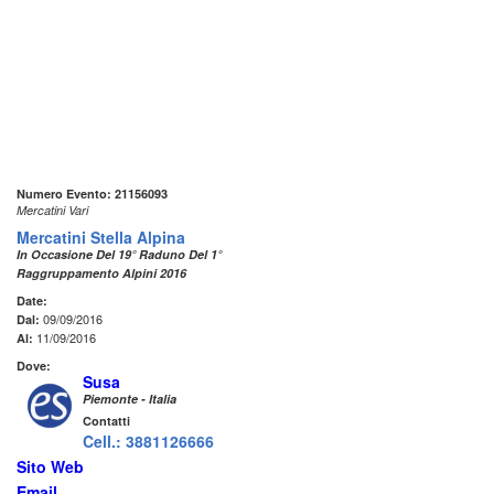
Numero Evento: 21156093
Mercatini Vari
Mercatini Stella Alpina
In Occasione Del 19° Raduno Del 1°
Raggruppamento Alpini 2016
Date:
09/09/2016
Dal:
11/09/2016
Al:
Dove:
Susa
Piemonte - Italia
Contatti
Cell.: 3881126666
Sito Web
Email