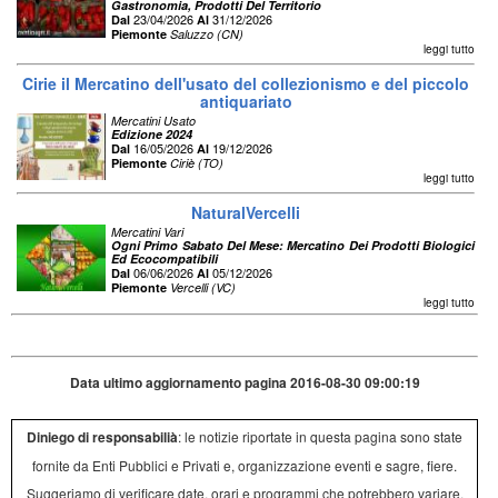
Gastronomia, Prodotti Del Territorio
23/04/2026
31/12/2026
Dal
Al
Piemonte
Saluzzo (CN)
leggi tutto
Cirie il Mercatino dell'usato del collezionismo e del piccolo
antiquariato
Mercatini Usato
Edizione 2024
16/05/2026
19/12/2026
Dal
Al
Piemonte
Ciriè (TO)
leggi tutto
NaturalVercelli
Mercatini Vari
Ogni Primo Sabato Del Mese: Mercatino Dei Prodotti Biologici
Ed Ecocompatibili
06/06/2026
05/12/2026
Dal
Al
Piemonte
Vercelli (VC)
leggi tutto
Data ultimo aggiornamento pagina 2016-08-30 09:00:19
Diniego di responsabilià
: le notizie riportate in questa pagina sono state
fornite da Enti Pubblici e Privati e, organizzazione eventi e sagre, fiere.
Suggeriamo di verificare date, orari e programmi che potrebbero variare,