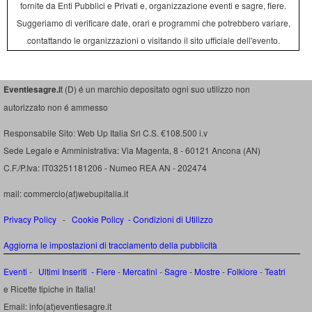
fornite da Enti Pubblici e Privati e, organizzazione eventi e sagre, fiere.
Suggeriamo di verificare date, orari e programmi che potrebbero variare,
contattando le organizzazioni o visitando il sito ufficiale dell'evento.
Eventiesagre.i
t (D) é un marchio depositato ogni suo utilizzo non
autorizzato non é ammesso
Responsabile Sito: Web Up Italia Srl C.S. €108.500 i.v
Sede Legale e Amministrativa: Via Magenta, 8 - 60121 Ancona (AN)
C.F./P.Iva: IT03251181206 - Numeo REA AN - 202474
mail: commercio(at)webupitalia.it
Privacy Policy
-
Cookie Policy
-
Condizioni di Utilizzo
Aggiorna le impostazioni di tracciamento della pubblicità
Eventi
-
Ultimi Inseriti
- Fiere
-
Mercatini
-
Sagre
-
Mostre
-
Folklore
-
Teatri
e Ricette tipiche in Italia!
Email: info(at)eventiesagre.it