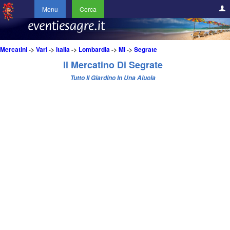
Menu
Cerca
Mercatini
->
Vari
->
Italia
->
Lombardia
->
MI
->
Segrate
Il Mercatino Di Segrate
Tutto Il Giardino In Una Aiuola