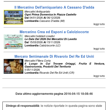
Il Mercatino Dell'antiquariato A Cassano D'adda
Mercatini Antiquariato
Ogni Prima Domenica In Piazza Castello
04/01/2026
06/12/2026
Dal
Al
Lombardia
Cassano D'adda (MI)
leggi tutto
Mercatino Crea ed Esponi a Calolziocorte
Mercatini hobbisti creativi
Le Date Del 2026 Dei Mercatini Di Lavello
15/03/2026
15/11/2026
Dal
Al
Lombardia
Calolziocorte (LC)
leggi tutto
Mercato Settimanale Di Rivarolo Del Re Ed Uniti
Mercatini Filiera Corta
Il Luogo In Cui Trovare Ortaggi, Frutta E Verdura,
Gastronomia, Prodotti Del Territorio
Il 05/11/2026
Lombardia
Rivarolo Del Re Ed Uniti (CR)
leggi tutto
Data ultimo aggiornamento pagina 2016-04-15 18:08:46
Diniego di responsabilià
: le notizie riportate in questa pagina sono state