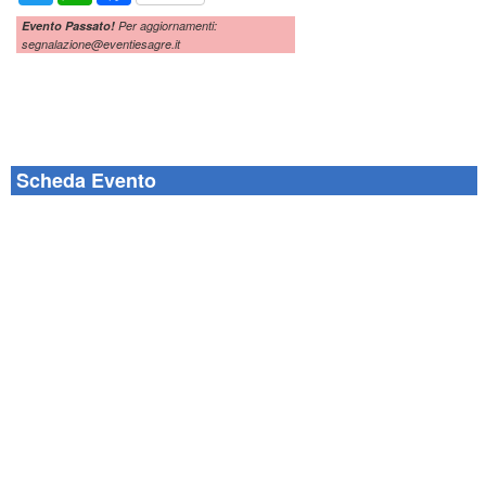
Evento Passato!
Per aggiornamenti:
segnalazione@eventiesagre.it
Scheda Evento