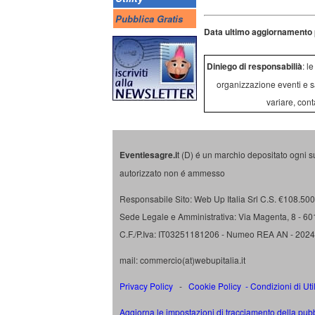
Pubblica Gratis
Data ultimo aggiornamento 
Diniego di responsabilià
: l
organizzazione eventi e s
variare, cont
Eventiesagre.i
t (D) é un marchio depositato ogni s
autorizzato non é ammesso
Responsabile Sito: Web Up Italia Srl C.S. €108.500 
Sede Legale e Amministrativa: Via Magenta, 8 - 6
C.F./P.Iva: IT03251181206 - Numeo REA AN - 202
mail: commercio(at)webupitalia.it
Privacy Policy
-
Cookie Policy
-
Condizioni di Uti
Aggiorna le impostazioni di tracciamento della pubb