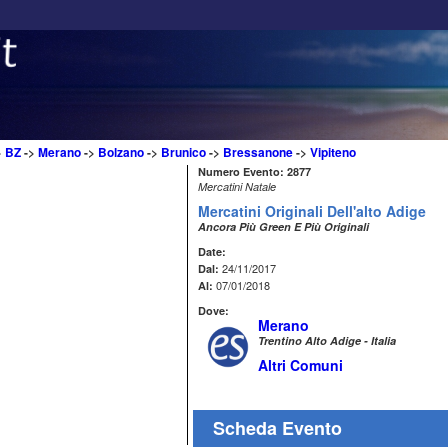
>
BZ
->
Merano
->
Bolzano
->
Brunico
->
Bressanone
->
Vipiteno
Numero Evento: 2877
Mercatini Natale
Mercatini Originali Dell'alto Adige
Ancora Più Green E Più Originali
Date:
24/11/2017
Dal:
07/01/2018
Al:
Dove:
Merano
Trentino Alto Adige - Italia
Altri Comuni
Scheda Evento