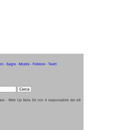
ini
-
Sagre
-
Mostre
-
Folklore
-
Teatri
ale - Web Up Italia Srl non è responsabile dei siti