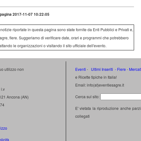
pagina 2017-11-07 10:22:05
e notizie riportate in questa pagina sono state fornite da Enti Pubblici e Privati e,
agre, fiere. Suggeriamo di verificare date, orari e programmi che potrebbero
attando le organizzazioni o visitando il sito ufficiale dell'evento.
uo utilizzo non
Eventi
-
Ultimi Inseriti
- Fiere
-
Mercat
e Ricette tipiche in Italia!
Email: info(at)eventiesagre.it
i.v
Cerca sul sito:
0121 Ancona (AN)
474
E' vietata la riproduzione anche parzi
collegati
lizzo
licità