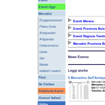
Eventi Oggi
Mercatini
Enogastronomici
Eventi Merano
Filiera Corta
Eventi Provincia Bol
Antiquariato
Eventi Regione Trenti
Artigianato
Mercatini Provincia 
Collezionismo
Usato
News Evento
Vari
Natale
Leggi anche
hobbisti creativi
Fiere
Il Mercatino Dell'Antiq
Mercatini Va
Da Visitare
Mercatino D
01/10/
Dal
Pubblicità Eventi
Trentino A
Comuni Italiani
Utility