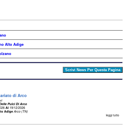
zano
no Alto Adige
Bolzano
uariato di Arco
ri
elle Pulci Di Arco
2026
19/12/2026
Al
lto Adige
Arco (TN)
leggi tutto