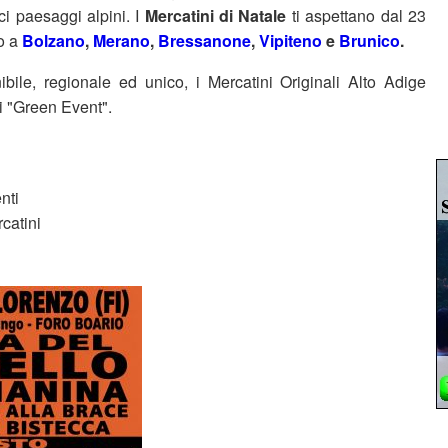
ci paesaggi alpini. I
Mercatini di Natale
ti aspettano dal 23
o a
Bolzano
,
Merano
,
Bressanone
,
Vipiteno
e
Brunico
.
bile, regionale ed unico, i Mercatini Originali Alto Adige
ti "Green Event".
nti
catini