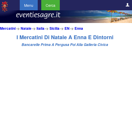
Menu
Cerca
Mercatini
->
Natale
->
Italia
->
Sicilia
->
EN
->
Enna
I Mercatini Di Natale A Enna E Dintorni
Bancarelle Prima A Pergusa Poi Alla Galleria Civica