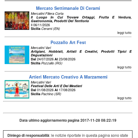
Mercato Settimanale Di Cerami
Mercatini Filiera Corta
Il Luogo In Cui Trovare Ortaggi, Frutta E Verdura,
Gastronomia, Prodotti Del Territorio
Il 06/11/2026
Sicilia
Cerami (EN)
leggi tutto
Pozzallo Art Fest
Mercatini Vari
Artigiani, Hobbisti, Artisti E Creativi, Prodotti Tipici E
Degustazioni
24/07/2026
23/08/2026
Dal
Al
Sicilia
Pozzallo (RG)
leggi tutto
Artieri Mercato Creativo A Marzamemi
Mercatini Vari
Festival Delle Arti E Dei Mestieri
01/08/2026
17/08/2026
Dal
Al
Sicilia
Pachino (SR)
leggi tutto
Data ultimo aggiornamento pagina 2017-11-28 08:22:19
Diniego di responsabilià
: le notizie riportate in questa pagina sono state