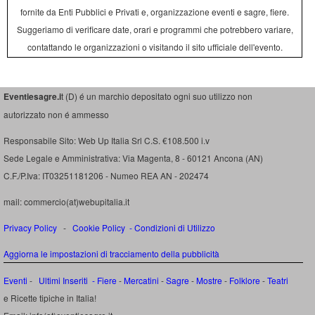
fornite da Enti Pubblici e Privati e, organizzazione eventi e sagre, fiere.
Suggeriamo di verificare date, orari e programmi che potrebbero variare,
contattando le organizzazioni o visitando il sito ufficiale dell'evento.
Eventiesagre.i
t (D) é un marchio depositato ogni suo utilizzo non
autorizzato non é ammesso
Responsabile Sito: Web Up Italia Srl C.S. €108.500 i.v
Sede Legale e Amministrativa: Via Magenta, 8 - 60121 Ancona (AN)
C.F./P.Iva: IT03251181206 - Numeo REA AN - 202474
mail: commercio(at)webupitalia.it
Privacy Policy
-
Cookie Policy
-
Condizioni di Utilizzo
Aggiorna le impostazioni di tracciamento della pubblicità
Eventi
-
Ultimi Inseriti
- Fiere
-
Mercatini
-
Sagre
-
Mostre
-
Folklore
-
Teatri
e Ricette tipiche in Italia!