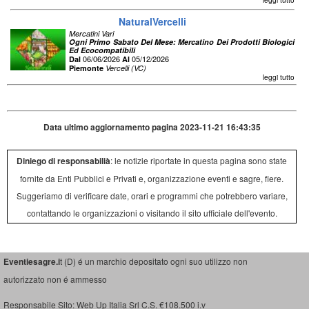
leggi tutto
NaturalVercelli
Mercatini Vari
Ogni Primo Sabato Del Mese: Mercatino Dei Prodotti Biologici
Ed Ecocompatibili
06/06/2026
05/12/2026
Dal
Al
Piemonte
Vercelli (VC)
leggi tutto
Data ultimo aggiornamento pagina 2023-11-21 16:43:35
Diniego di responsabilià
: le notizie riportate in questa pagina sono state
fornite da Enti Pubblici e Privati e, organizzazione eventi e sagre, fiere.
Suggeriamo di verificare date, orari e programmi che potrebbero variare,
contattando le organizzazioni o visitando il sito ufficiale dell'evento.
Eventiesagre.i
t (D) é un marchio depositato ogni suo utilizzo non
autorizzato non é ammesso
Responsabile Sito: Web Up Italia Srl C.S. €108.500 i.v