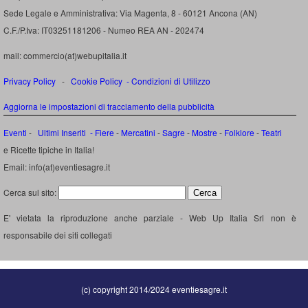
Sede Legale e Amministrativa: Via Magenta, 8 - 60121 Ancona (AN)
C.F./P.Iva: IT03251181206 - Numeo REA AN - 202474
mail: commercio(at)webupitalia.it
Privacy Policy
-
Cookie Policy
-
Condizioni di Utilizzo
Aggiorna le impostazioni di tracciamento della pubblicità
Eventi
-
Ultimi Inseriti
- Fiere
-
Mercatini
-
Sagre
-
Mostre
-
Folklore
-
Teatri
e Ricette tipiche in Italia!
Email: info(at)eventiesagre.it
Cerca sul sito:
E' vietata la riproduzione anche parziale - Web Up Italia Srl non è
responsabile dei siti collegati
(c) copyright 2014/2024 eventiesagre.it