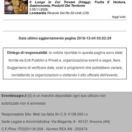
Il Luogo In Cui Trovare Ortaggi, Frutta E Verdura,
Gastronomia, Prodotti Del Territorio
Il 05/11/2026
Lombardia
Rivarolo Del Re Ed Uniti (CR)
leggi tutto
Data ultimo aggiornamento pagina 2018-12-04 03:02:29
Diniego di responsabilià
: le notizie riportate in questa pagina sono state
fornite da Enti Pubblici e Privati e, organizzazione eventi e sagre, fiere.
Suggeriamo di verificare date, orari e programmi che potrebbero variare,
contattando le organizzazioni o visitando il sito ufficiale dell'evento.
Eventiesagre.i
t (D) é un marchio depositato ogni suo utilizzo non
autorizzato non é ammesso
Responsabile Sito: Web Up Italia Srl C.S. €108.500 i.v
Sede Legale e Amministrativa: Via Magenta, 8 - 60121 Ancona (AN)
C.F./P.Iva: IT03251181206 - Numeo REA AN - 202474