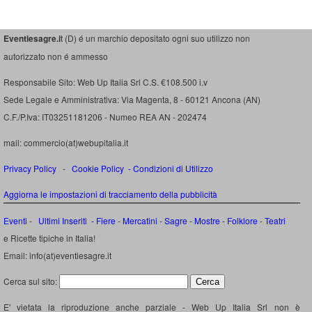
Eventiesagre.i
t (D) é un marchio depositato ogni suo utilizzo non
autorizzato non é ammesso
Responsabile Sito: Web Up Italia Srl C.S. €108.500 i.v
Sede Legale e Amministrativa: Via Magenta, 8 - 60121 Ancona (AN)
C.F./P.Iva: IT03251181206 - Numeo REA AN - 202474
mail: commercio(at)webupitalia.it
Privacy Policy
-
Cookie Policy
-
Condizioni di Utilizzo
Aggiorna le impostazioni di tracciamento della pubblicità
Eventi
-
Ultimi Inseriti
- Fiere
-
Mercatini
-
Sagre
-
Mostre
-
Folklore
-
Teatri
e Ricette tipiche in Italia!
Email: info(at)eventiesagre.it
Cerca sul sito:
E' vietata la riproduzione anche parziale - Web Up Italia Srl non è