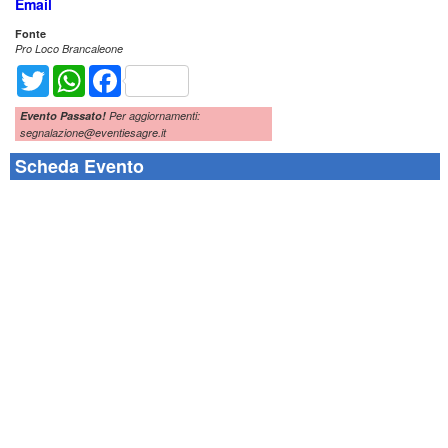
Email
Fonte
Pro Loco Brancaleone
Twitter
WhatsApp
Facebook
Evento Passato!
Per aggiornamenti:
segnalazione@eventiesagre.it
Scheda Evento