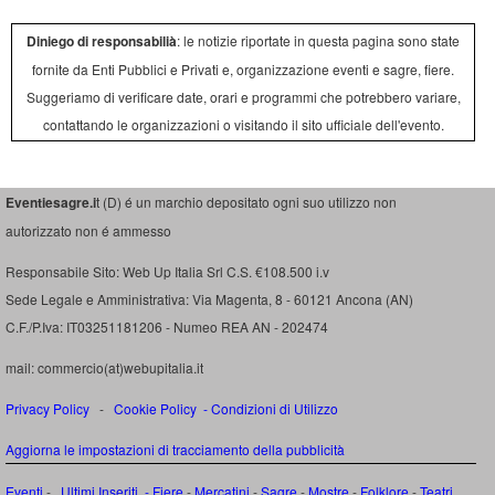
Diniego di responsabilià
: le notizie riportate in questa pagina sono state
fornite da Enti Pubblici e Privati e, organizzazione eventi e sagre, fiere.
Suggeriamo di verificare date, orari e programmi che potrebbero variare,
contattando le organizzazioni o visitando il sito ufficiale dell'evento.
Eventiesagre.i
t (D) é un marchio depositato ogni suo utilizzo non
autorizzato non é ammesso
Responsabile Sito: Web Up Italia Srl C.S. €108.500 i.v
Sede Legale e Amministrativa: Via Magenta, 8 - 60121 Ancona (AN)
C.F./P.Iva: IT03251181206 - Numeo REA AN - 202474
mail: commercio(at)webupitalia.it
Privacy Policy
-
Cookie Policy
-
Condizioni di Utilizzo
Aggiorna le impostazioni di tracciamento della pubblicità
Eventi
-
Ultimi Inseriti
- Fiere
-
Mercatini
-
Sagre
-
Mostre
-
Folklore
-
Teatri