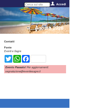
Accedi
Agosto 2026
Contatti
Fonte
o
Eventi e Sagre
Twitter
WhatsApp
Facebook
Evento Passato!
Per aggiornamenti:
segnalazione@eventiesagre.it