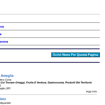
ona
a
Savona
i Ameglia
liera Corta
 Cui Trovare Ortaggi, Frutta E Verdura, Gastronomia, Prodotti Del Territorio
6
glia (SP)
leggi tutto
iato
tiquariato