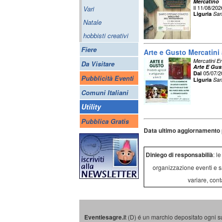
Mercatino
Il 11/08/202
Vari
Liguria
San
Natale
hobbisti creativi
Fiere
Arte e Gusto Mercatini
Mercatini E
Da Visitare
Arte E Gus
05/07/
Dal
Pubblicità Eventi
Liguria
San
Comuni Italiani
Utility
Pubblica Gratis
Data ultimo aggiornamento 
Diniego di responsabilià
: l
organizzazione eventi e s
variare, cont
Eventiesagre.i
t (D) é un marchio depositato ogni s