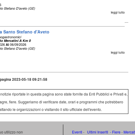
6
to Stefano D'aveto (GE)
leggi tutto
 a Santo Stefano d'Aveto
nogastronomici
to Mercatini A Km 0
2026
06/09/2026
Al
to Stefano D'aveto (GE)
leggi tutto
pagina 2023-05-18 09:21:58
e notizie riportate in questa pagina sono state fornite da Enti Pubblici e Privati e,
agre, fiere. Suggeriamo di verificare date, orari e programmi che potrebbero
attando le organizzazioni o visitando il sito ufficiale dell'evento.
uo utilizzo non
Eventi
-
Ultimi Inseriti
- Fiere
-
Mercat