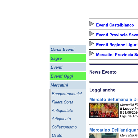
Eventi Castelbianco
Eventi Provincia Sav
Eventi Regione Liguri
Cerca Eventi
Mercatini Provincia 
Sagre
Eventi
News Evento
Eventi Oggi
Mercatini
Leggi anche
Enogastronomici
Mercato Settimanale D
Filiera Corta
Mercatini Fi
Il Luogo In
Antiquariato
Il 31/08/202
Liguria
Ame
Artigianato
Collezionismo
Mercatino Dell'antiquar
Usato
Mercatini An