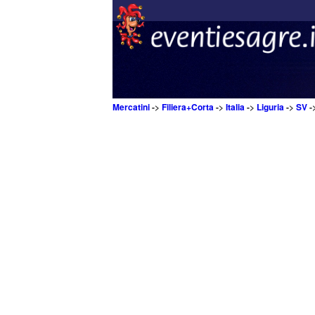
Mercatini
->
Filiera+Corta
->
Italia
->
Liguria
->
SV
-