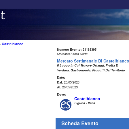
>
Castelbianco
Numero Evento: 21183395
Mercatini Filiera Corta
Mercato Settimanale Di Castelbianc
Il Luogo In Cui Trovare Ortaggi, Frutta E
Verdura, Gastronomia, Prodotti Del Territorio
Date:
20/05/2023
Dal:
20/05/2023
Al:
Dove:
Castelbianco
Liguria - Italia
Scheda Evento