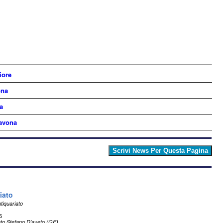
iore
ona
a
Savona
iato
tiquariato
6
to Stefano D'aveto (GE)