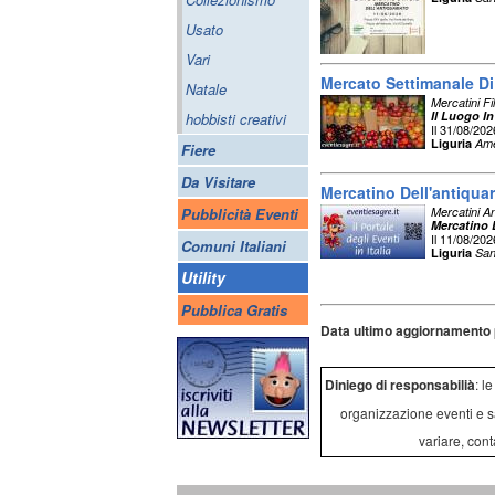
Usato
Vari
Mercato Settimanale D
Natale
Mercatini Fi
Il Luogo In
hobbisti creativi
Il 31/08/202
Liguria
Ame
Fiere
Da Visitare
Mercatino Dell'antiquar
Pubblicità Eventi
Mercatini An
Mercatino D
Il 11/08/202
Comuni Italiani
Liguria
San
Utility
Pubblica Gratis
Data ultimo aggiornamento 
Diniego di responsabilià
: l
organizzazione eventi e s
variare, cont