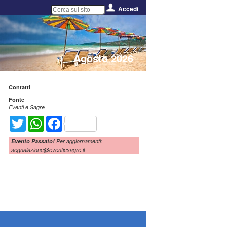
Accedi
Agosto 2026
Contatti
Fonte
Eventi e Sagre
Twitter
WhatsApp
Facebook
Evento Passato!
Per aggiornamenti:
segnalazione@eventiesagre.it