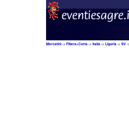
Mercatini
->
Filiera+Corta
->
Italia
->
Liguria
->
SV
-