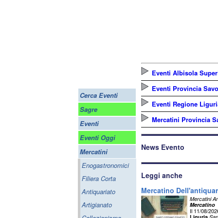
Eventi Albisola Super
Eventi Provincia Sav
Cerca Eventi
Eventi Regione Liguri
Sagre
Mercatini Provincia 
Eventi
Eventi Oggi
News Evento
Mercatini
Enogastronomici
Leggi anche
Filiera Corta
Mercatino Dell'antiquar
Antiquariato
Mercatini An
Artigianato
Mercatino
Il 11/08/202
Collezionismo
Liguria
San