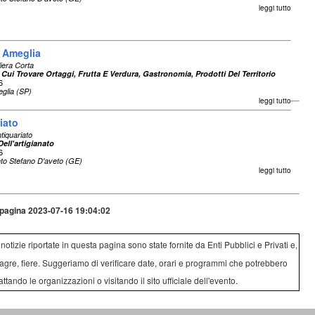
leggi tutto
i Ameglia
liera Corta
 Cui Trovare Ortaggi, Frutta E Verdura, Gastronomia, Prodotti Del Territorio
6
glia (SP)
leggi tutto
iato
tiquariato
ell'artigianato
6
to Stefano D'aveto (GE)
leggi tutto
pagina 2023-07-16 19:04:02
e notizie riportate in questa pagina sono state fornite da Enti Pubblici e Privati e,
agre, fiere. Suggeriamo di verificare date, orari e programmi che potrebbero
attando le organizzazioni o visitando il sito ufficiale dell'evento.