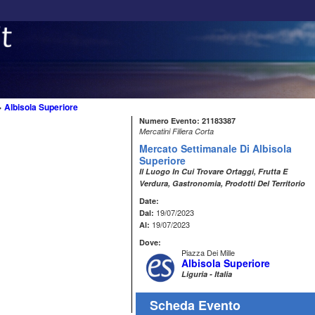
>
Albisola Superiore
Numero Evento: 21183387
Mercatini Filiera Corta
Mercato Settimanale Di Albisola
Superiore
Il Luogo In Cui Trovare Ortaggi, Frutta E
Verdura, Gastronomia, Prodotti Del Territorio
Date:
19/07/2023
Dal:
19/07/2023
Al:
Dove:
Piazza Dei Mille
Albisola Superiore
Liguria - Italia
Scheda Evento