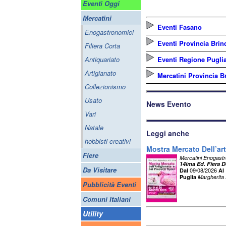
Eventi Oggi
Mercatini
Eventi Fasano
Enogastronomici
Eventi Provincia Brin
Filiera Corta
Antiquariato
Eventi Regione Pugli
Artigianato
Mercatini Provincia Br
Collezionismo
Usato
News Evento
Vari
Natale
Leggi anche
hobbisti creativi
Mostra Mercato Dell’art
Fiere
Mercatini Enogast
14ima Ed. Fiera D
Da Visitare
09/08/2026
Dal
Al
Puglia
Margherita 
Pubblicità Eventi
Comuni Italiani
Utility