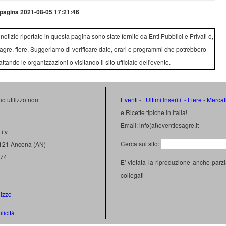
pagina 2021-08-05 17:21:46
e notizie riportate in questa pagina sono state fornite da Enti Pubblici e Privati e,
agre, fiere. Suggeriamo di verificare date, orari e programmi che potrebbero
attando le organizzazioni o visitando il sito ufficiale dell'evento.
uo utilizzo non
Eventi
-
Ultimi Inseriti
- Fiere
-
Mercat
e Ricette tipiche in Italia!
Email: info(at)eventiesagre.it
i.v
Cerca sul sito:
0121 Ancona (AN)
474
E' vietata la riproduzione anche parzi
collegati
lizzo
licità