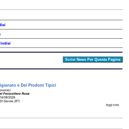
disi
a
indisi
igianato e Dei Prodotti Tipici
ronomici
el Fenicottero Rosa
16/08/2026
Di Savoia (BT)
leggi tutto