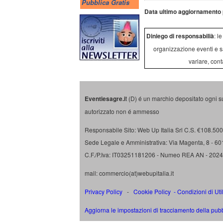
Pubblica Gratis
Data ultimo aggiornamento 
Diniego di responsabilià
: l
organizzazione eventi e s
variare, cont
Eventiesagre.i
t (D) é un marchio depositato ogni s
autorizzato non é ammesso
Responsabile Sito: Web Up Italia Srl C.S. €108.500 
Sede Legale e Amministrativa: Via Magenta, 8 - 6
C.F./P.Iva: IT03251181206 - Numeo REA AN - 202
mail: commercio(at)webupitalia.it
Privacy Policy
-
Cookie Policy
-
Condizioni di Uti
Aggiorna le impostazioni di tracciamento della pubb