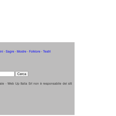
ini
-
Sagre
-
Mostre
-
Folklore
-
Teatri
ale - Web Up Italia Srl non è responsabile dei siti