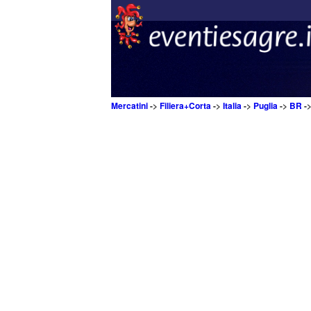
Mercatini
->
Filiera+Corta
->
Italia
->
Puglia
->
BR
-