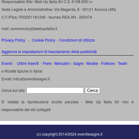
Responsabile Sito: Web Up Italia Srl C.S. €108.500 i.v
Sede Legale e Amministrativa: Via Magenta, 8 - 60121 Ancona (AN)
C.F./P.Iva: IT03251181206 - Numeo REA AN - 202474
mail: commercio(at)webupitalia.it
Privacy Policy
-
Cookie Policy
-
Condizioni di Utilizzo
Aggiorna le impostazioni di tracciamento della pubblicità
Eventi
-
Ultimi Inseriti
- Fiere
-
Mercatini
-
Sagre
-
Mostre
-
Folklore
-
Teatri
e Ricette tipiche in Italia!
Email: info(at)eventiesagre.it
Cerca sul sito:
E' vietata la riproduzione anche parziale - Web Up Italia Srl non è
responsabile dei siti collegati
(c) copyright 2014/2024 eventiesagre.it