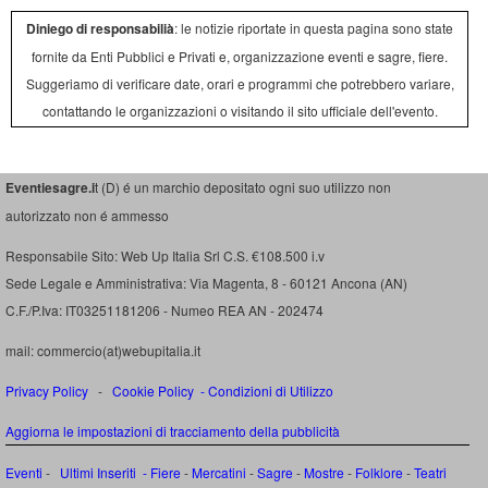
Diniego di responsabilià
: le notizie riportate in questa pagina sono state
fornite da Enti Pubblici e Privati e, organizzazione eventi e sagre, fiere.
Suggeriamo di verificare date, orari e programmi che potrebbero variare,
contattando le organizzazioni o visitando il sito ufficiale dell'evento.
Eventiesagre.i
t (D) é un marchio depositato ogni suo utilizzo non
autorizzato non é ammesso
Responsabile Sito: Web Up Italia Srl C.S. €108.500 i.v
Sede Legale e Amministrativa: Via Magenta, 8 - 60121 Ancona (AN)
C.F./P.Iva: IT03251181206 - Numeo REA AN - 202474
mail: commercio(at)webupitalia.it
Privacy Policy
-
Cookie Policy
-
Condizioni di Utilizzo
Aggiorna le impostazioni di tracciamento della pubblicità
Eventi
-
Ultimi Inseriti
- Fiere
-
Mercatini
-
Sagre
-
Mostre
-
Folklore
-
Teatri