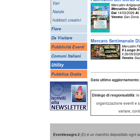
Vari
Mercatini Artigiana
Mercatino Della Cr
Natale
14/03/2026
Dal
Al
Veneto
San Donà 
hobbisti creativi
Fiere
Da Visitare
Mercato Settimanale D
Pubblicità Eventi
Mercatini Fi
Il Luogo In
Il 26/09/202
Comuni Italiani
Veneto
Sao
Utility
Pubblica Gratis
Data ultimo aggiornamento 
Diniego di responsabilià
: l
organizzazione eventi e s
variare, cont
Eventiesagre.i
t (D) é un marchio depositato ogni s