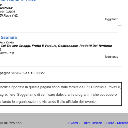
to
eativita'
19/12/2026
Di Piave (VE)
leggi tutto
i Saonara
liera Corta
 Cui Trovare Ortaggi, Frutta E Verdura, Gastronomia, Prodotti Del Territorio
6
nara (PD)
leggi tutto
pagina 2026-05-11 13:00:27
e notizie riportate in questa pagina sono state fornite da Enti Pubblici e Privati e,
agre, fiere. Suggeriamo di verificare date, orari e programmi che potrebbero
attando le organizzazioni o visitando il sito ufficiale dell'evento.
uo utilizzo non
Eventi
-
Ultimi Inseriti
- Fiere
-
Mercat