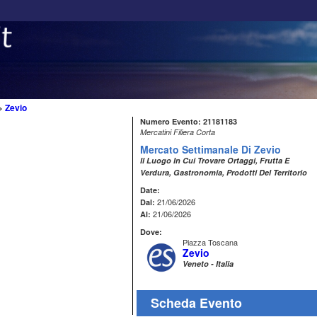
>
Zevio
Numero Evento: 21181183
Mercatini Filiera Corta
Mercato Settimanale Di Zevio
Il Luogo In Cui Trovare Ortaggi, Frutta E
Verdura, Gastronomia, Prodotti Del Territorio
Date:
21/06/2026
Dal:
21/06/2026
Al:
Dove:
Piazza Toscana
Zevio
Veneto - Italia
Scheda Evento