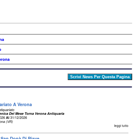
ona
o
erona
uariato A Verona
tiquariato
nica Del Mese Torna Verona Antiquaria
2026
31/12/2026
Al
ona (VR)
leggi tutto
A San Donà Di Piave