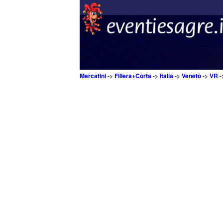
Mercatini
->
Filiera+Corta
->
Italia
->
Veneto
->
VR
-