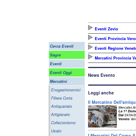
Eventi Zevio
Eventi Provincia Ver
Cerca Eventi
Eventi Regione Venet
Sagre
Mercatini Provincia V
Eventi
Eventi Oggi
News Evento
Mercatini
Enogastronomici
Leggi anche
Filiera Corta
Il Mercatino Dell'antiq
Antiquariato
Mercatini An
La 1^ Dome
Artigianato
24/04/
Dal
Veneto
Ver
Collezionismo
Usato
I Mercatini Del Corso 