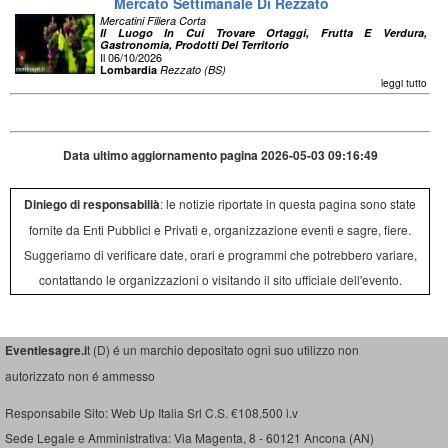
Mercato Settimanale Di Rezzato
Mercatini Filiera Corta
Il Luogo In Cui Trovare Ortaggi, Frutta E Verdura,
Gastronomia, Prodotti Del Territorio
Il 06/10/2026
Lombardia
Rezzato (BS)
leggi tutto
Data ultimo aggiornamento pagina 2026-05-03 09:16:49
Diniego di responsabilià
: le notizie riportate in questa pagina sono state
fornite da Enti Pubblici e Privati e, organizzazione eventi e sagre, fiere.
Suggeriamo di verificare date, orari e programmi che potrebbero variare,
contattando le organizzazioni o visitando il sito ufficiale dell'evento.
Eventiesagre.i
t (D) é un marchio depositato ogni suo utilizzo non
autorizzato non é ammesso
Responsabile Sito: Web Up Italia Srl C.S. €108.500 i.v
Sede Legale e Amministrativa: Via Magenta, 8 - 60121 Ancona (AN)