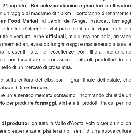
 e 24 agosto
).
Sei selezionatissimi agricoltori e allevatori
 in un raggio al massimo di 10 km – porteranno direttamente i
ur Food Market
, al Jardin de l’Ange. Insaccati, formaggi
le fontine d’alpeggio, vini provenienti dalle vigne tra le più
frutta e verdura,
erbe officinali
, miele, ma non solo, arrivano
a intermediari, evitando lunghi viaggi e mantenendo intatta la
o presenti tutte le eccellenze con filiera interamente
one per incontrare e conoscere i piccoli produttori in un
ello di un mercato di prossimità.
ono sulla cultura del cibo con il gran finale dell’estate, che
atsòn
, il
5 settembre.
ire un autentico mercato contadino, incontrando chi sfida un
rvio per produrre
formaggi
,
vini
e altri prodotti, tra cui perfino
 di produttori
da tutta la Valle d’Aosta, volti e storie unici da
anno esperienze e “pianteranno i semi” di una nuova cultura