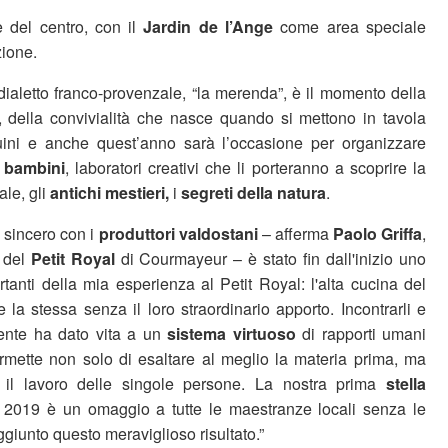
e del centro, con il
Jardin de l’Ange
come area speciale
zione.
dialetto franco-provenzale, “la merenda”, è il momento della
, della convivialità che nasce quando si mettono in tavola
uini e anche quest’anno sarà l’occasione per organizzare
 i bambini
, laboratori creativi che li porteranno a scoprire la
ale, gli
antichi mestieri,
i
segreti della natura
.
e sincero con i
produttori valdostani
– afferma
Paolo Griffa
,
n del
Petit Royal
di Courmayeur – è stato fin dall'inizio uno
rtanti della mia esperienza al Petit Royal: l'alta cucina del
 la stessa senza il loro straordinario apporto. Incontrarli e
ente ha dato vita a un
sistema virtuoso
di rapporti umani
rmette non solo di esaltare al meglio la materia prima, ma
 il lavoro delle singole persone. La nostra prima
stella
 2019 è un omaggio a tutte le maestranze locali senza le
iunto questo meraviglioso risultato.”