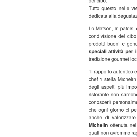
del cibo.
Tutto questo nelle vi
dedicata alla degusta
Lo Matsòn, in patois, 
condivisione del cibo
prodotti buoni e gen
speciali attività per
tradizione gourmet loc
“Il rapporto autentico 
chef 1 stella Micheli
degli aspetti più impo
ristorante non sarebbe
conoscerli personalm
che ogni giorno ci pe
anche di valorizzare
Michelin
ottenuta nel
quali non avremmo ragg