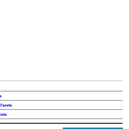
a
D'aosta
osta