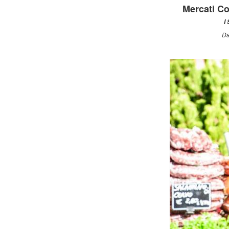
Mercati C
I
Da