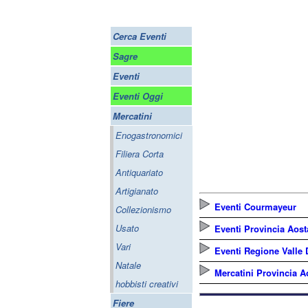
Cerca Eventi
Sagre
Eventi
Eventi Oggi
Mercatini
Enogastronomici
Filiera Corta
Antiquariato
Artigianato
Eventi Courmayeur
Collezionismo
Usato
Eventi Provincia Aost
Vari
Eventi Regione Valle 
Natale
Mercatini Provincia A
hobbisti creativi
Fiere