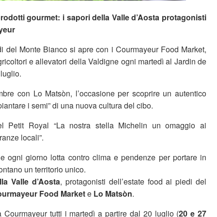
rodotti gourmet: i sapori della Valle d’Aosta protagonisti
yeur
edi del Monte Bianco si apre con i Courmayeur Food Market,
ricoltori e allevatori della Valdigne ogni martedì al Jardin de
luglio.
embre con Lo Matsòn, l’occasione per scoprire un autentico
iantare i semi” di una nuova cultura del cibo.
el Petit Royal “La nostra stella Michelin un omaggio ai
ranze locali”.
 ogni giorno lotta contro clima e pendenze per portare in
ntano un territorio unico.
lla Valle d’Aosta
, protagonisti dell’estate food ai piedi del
urmayeur Food Market
e
Lo Matsòn
.
a Courmayeur tutti i martedì a partire dal 20 luglio (
20 e 27