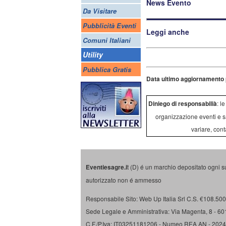
News Evento
Da Visitare
Pubblicità Eventi
Leggi anche
Comuni Italiani
Utility
Pubblica Gratis
Data ultimo aggiornamento 
Diniego di responsabilià
: l
organizzazione eventi e s
variare, cont
Eventiesagre.i
t (D) é un marchio depositato ogni s
autorizzato non é ammesso
Responsabile Sito: Web Up Italia Srl C.S. €108.500 
Sede Legale e Amministrativa: Via Magenta, 8 - 6
C.F./P.Iva: IT03251181206 - Numeo REA AN - 202