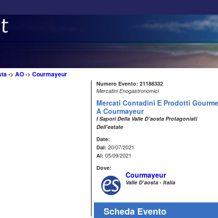
sta
->
AO
->
Courmayeur
Numero Evento: 21188332
Mercatini Enogastronomici
Mercati Contadini E Prodotti Gourme
A Courmayeur
I Sapori Della Valle D’aosta Protagonisti
Dell’estate
Date:
20/07/2021
Dal:
05/09/2021
Al:
Dove:
Courmayeur
Valle D'aosta - Italia
Scheda Evento