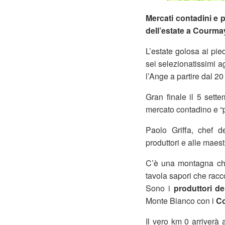
Mercati contadini e p
dell’estate a Courma
L’estate golosa ai pi
sei selezionatissimi ag
l’Ange a partire dal 20 
Gran finale il 5 sett
mercato contadino e “p
Paolo Griffa, chef d
produttori e alle maest
C’è una montagna che
tavola sapori che racco
Sono i
produttori de
Monte Bianco con i
Co
Il vero km 0 arriverà 