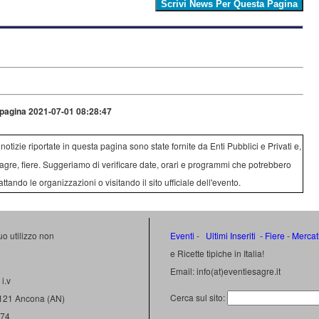
pagina 2021-07-01 08:28:47
e notizie riportate in questa pagina sono state fornite da Enti Pubblici e Privati e,
agre, fiere. Suggeriamo di verificare date, orari e programmi che potrebbero
attando le organizzazioni o visitando il sito ufficiale dell'evento.
uo utilizzo non
Eventi
-
Ultimi Inseriti
- Fiere
-
Mercat
e Ricette tipiche in Italia!
Email: info(at)eventiesagre.it
i.v
Cerca sul sito:
0121 Ancona (AN)
474