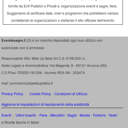
fornite da Enti Pubblici e Privati e, organizzazione eventi e sagre, fiere.
Suggeriamo di verificare date, orari e programmi che potrebbero variare,
contattando le organizzazioni o visitando il sito ufficiale dell'evento.
Eventiesagre.i
t (D) é un marchio depositato ogni suo utilizzo non
autorizzato non é ammesso
Responsabile Sito: Web Up Italia Srl C.S. €108.500 i.v
Sede Legale e Amministrativa: Via Magenta, 8 - 60121 Ancona (AN)
C.F./P.Iva: IT03251181206 - Numeo REA AN - 202474
mail: commercio(at)webupitalia.it
Privacy Policy
-
Cookie Policy
-
Condizioni di Utilizzo
Aggiorna le impostazioni di tracciamento della pubblicità
Eventi
-
Ultimi Inseriti
- Fiere
-
Mercatini
-
Sagre
-
Mostre
-
Folklore
-
Teatri
e Ricette tipiche in Italia!