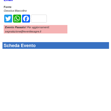
Fonte
Gessica Mascolino
Twitter
WhatsApp
Facebook
Evento Passato!
Per aggiornamenti:
segnalazione@eventiesagre.it
Scheda Evento