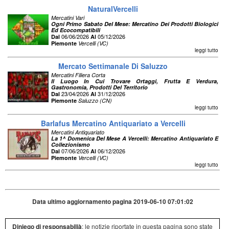
NaturalVercelli
Mercatini Vari
Ogni Primo Sabato Del Mese: Mercatino Dei Prodotti Biologici
Ed Ecocompatibili
06/06/2026
05/12/2026
Dal
Al
Piemonte
Vercelli (VC)
leggi tutto
Mercato Settimanale Di Saluzzo
Mercatini Filiera Corta
Il Luogo In Cui Trovare Ortaggi, Frutta E Verdura,
Gastronomia, Prodotti Del Territorio
23/04/2026
31/12/2026
Dal
Al
Piemonte
Saluzzo (CN)
leggi tutto
Barlafus Mercatino Antiquariato a Vercelli
Mercatini Antiquariato
La 1^ Domenica Del Mese A Vercelli: Mercatino Antiquariato E
Collezionismo
07/06/2026
06/12/2026
Dal
Al
Piemonte
Vercelli (VC)
leggi tutto
Data ultimo aggiornamento pagina 2019-06-10 07:01:02
Diniego di responsabilià
: le notizie riportate in questa pagina sono state