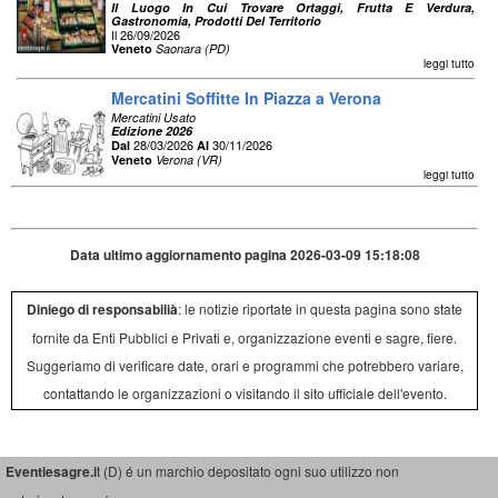
Il Luogo In Cui Trovare Ortaggi, Frutta E Verdura,
Gastronomia, Prodotti Del Territorio
Il 26/09/2026
Veneto
Saonara (PD)
leggi tutto
Mercatini Soffitte In Piazza a Verona
Mercatini Usato
Edizione 2026
28/03/2026
30/11/2026
Dal
Al
Veneto
Verona (VR)
leggi tutto
Data ultimo aggiornamento pagina 2026-03-09 15:18:08
Diniego di responsabilià
: le notizie riportate in questa pagina sono state
fornite da Enti Pubblici e Privati e, organizzazione eventi e sagre, fiere.
Suggeriamo di verificare date, orari e programmi che potrebbero variare,
contattando le organizzazioni o visitando il sito ufficiale dell'evento.
Eventiesagre.i
t (D) é un marchio depositato ogni suo utilizzo non