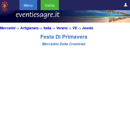
Menu
Cerca
Mercatini
->
Artigianato
->
Italia
->
Veneto
->
VE
->
Jesolo
Festa Di Primavera
Mercatino Della Creativita'