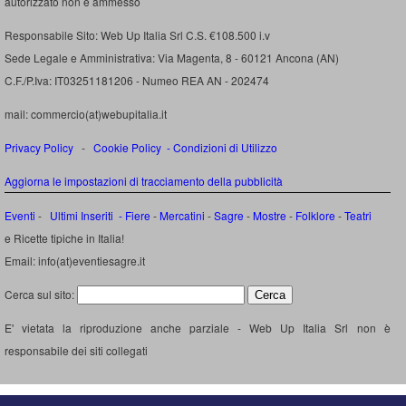
autorizzato non é ammesso
Responsabile Sito: Web Up Italia Srl C.S. €108.500 i.v
Sede Legale e Amministrativa: Via Magenta, 8 - 60121 Ancona (AN)
C.F./P.Iva: IT03251181206 - Numeo REA AN - 202474
mail: commercio(at)webupitalia.it
Privacy Policy
-
Cookie Policy
-
Condizioni di Utilizzo
Aggiorna le impostazioni di tracciamento della pubblicità
Eventi
-
Ultimi Inseriti
- Fiere
-
Mercatini
-
Sagre
-
Mostre
-
Folklore
-
Teatri
e Ricette tipiche in Italia!
Email: info(at)eventiesagre.it
Cerca sul sito:
E' vietata la riproduzione anche parziale - Web Up Italia Srl non è
responsabile dei siti collegati