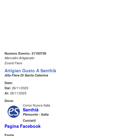
Numero Evento: 21193739
Mercatini Artigianato
Eventi Fiere
Artigian Gusto A Santhià
Alla Fiera Di Santa Caterina
Date:
26/11/2023
Dal:
26/11/2023
Al:
Dove:
Corso Nuova Italia
Santhià
Piemonte - Italia
Contatti
Pagina Facebook
Fonte