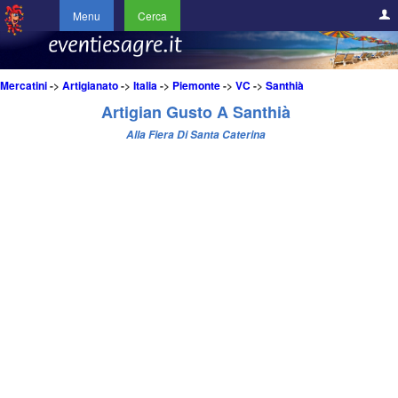
Menu
Cerca
Mercatini
->
Artigianato
->
Italia
->
Piemonte
->
VC
->
Santhià
Artigian Gusto A Santhià
Alla Fiera Di Santa Caterina