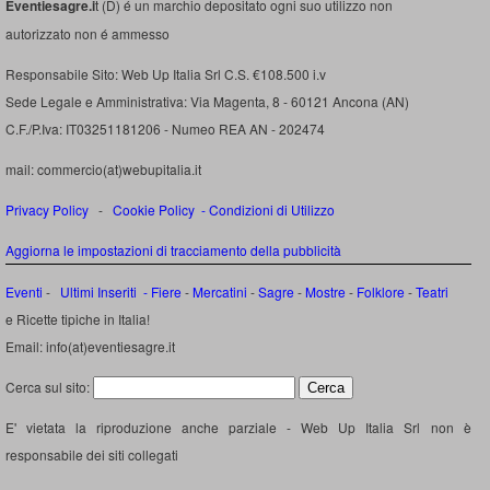
Eventiesagre.i
t (D) é un marchio depositato ogni suo utilizzo non
autorizzato non é ammesso
Responsabile Sito: Web Up Italia Srl C.S. €108.500 i.v
Sede Legale e Amministrativa: Via Magenta, 8 - 60121 Ancona (AN)
C.F./P.Iva: IT03251181206 - Numeo REA AN - 202474
mail: commercio(at)webupitalia.it
Privacy Policy
-
Cookie Policy
-
Condizioni di Utilizzo
Aggiorna le impostazioni di tracciamento della pubblicità
Eventi
-
Ultimi Inseriti
- Fiere
-
Mercatini
-
Sagre
-
Mostre
-
Folklore
-
Teatri
e Ricette tipiche in Italia!
Email: info(at)eventiesagre.it
Cerca sul sito:
E' vietata la riproduzione anche parziale - Web Up Italia Srl non è
responsabile dei siti collegati