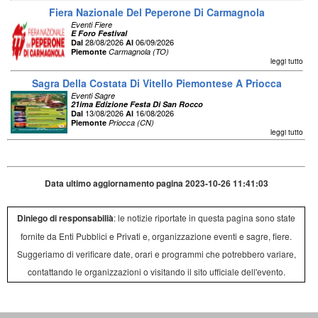
Fiera Nazionale Del Peperone Di Carmagnola
Eventi Fiere
E Foro Festival
28/08/2026
06/09/2026
Dal
Al
Piemonte
Carmagnola (TO)
leggi tutto
Sagra Della Costata Di Vitello Piemontese A Priocca
Eventi Sagre
21ima Edizione Festa Di San Rocco
13/08/2026
16/08/2026
Dal
Al
Piemonte
Priocca (CN)
leggi tutto
Data ultimo aggiornamento pagina 2023-10-26 11:41:03
Diniego di responsabilià
: le notizie riportate in questa pagina sono state
fornite da Enti Pubblici e Privati e, organizzazione eventi e sagre, fiere.
Suggeriamo di verificare date, orari e programmi che potrebbero variare,
contattando le organizzazioni o visitando il sito ufficiale dell'evento.