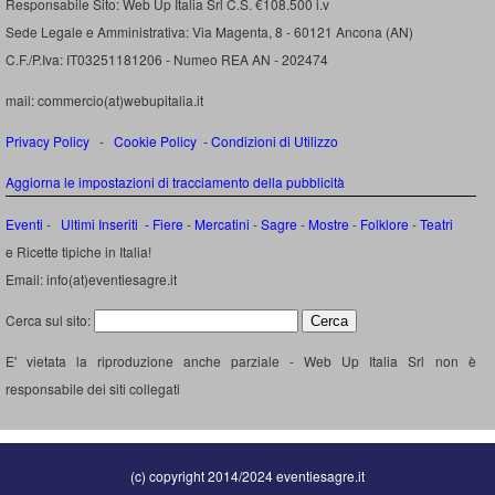
Responsabile Sito: Web Up Italia Srl C.S. €108.500 i.v
Sede Legale e Amministrativa: Via Magenta, 8 - 60121 Ancona (AN)
C.F./P.Iva: IT03251181206 - Numeo REA AN - 202474
mail: commercio(at)webupitalia.it
Privacy Policy
-
Cookie Policy
-
Condizioni di Utilizzo
Aggiorna le impostazioni di tracciamento della pubblicità
Eventi
-
Ultimi Inseriti
- Fiere
-
Mercatini
-
Sagre
-
Mostre
-
Folklore
-
Teatri
e Ricette tipiche in Italia!
Email: info(at)eventiesagre.it
Cerca sul sito:
E' vietata la riproduzione anche parziale - Web Up Italia Srl non è
responsabile dei siti collegati
(c) copyright 2014/2024 eventiesagre.it