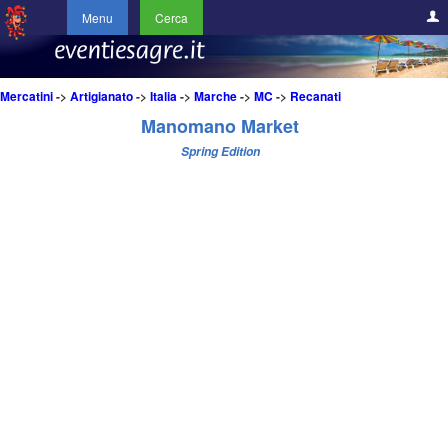
Menu
Cerca
Mercatini
->
Artigianato
->
Italia
->
Marche
->
MC
->
Recanati
Manomano Market
Spring Edition