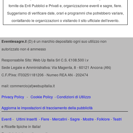
fornite da Enti Pubblici e Privati e, organizzazione eventi e sagre, fiere.
Suggeriamo di verificare date, orari e programmi che potrebbero variare,
contattando le organizzazioni o visitando il sito ufficiale dell'evento.
Eventiesagre.i
t (D) é un marchio depositato ogni suo utilizzo non
autorizzato non é ammesso
Responsabile Sito: Web Up Italia Srl C.S. €108.500 i.v
Sede Legale e Amministrativa: Via Magenta, 8 - 60121 Ancona (AN)
C.F./P.Iva: IT03251181206 - Numeo REA AN - 202474
mail: commercio(at)webupitalia.it
Privacy Policy
-
Cookie Policy
-
Condizioni di Utilizzo
Aggiorna le impostazioni di tracciamento della pubblicità
Eventi
-
Ultimi Inseriti
- Fiere
-
Mercatini
-
Sagre
-
Mostre
-
Folklore
-
Teatri
e Ricette tipiche in Italia!