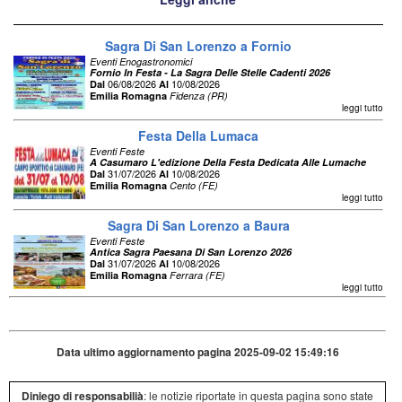
Sagra Di San Lorenzo a Fornio
Eventi Enogastronomici
Fornio In Festa - La Sagra Delle Stelle Cadenti 2026
06/08/2026
10/08/2026
Dal
Al
Emilia Romagna
Fidenza (PR)
leggi tutto
Festa Della Lumaca
Eventi Feste
A Casumaro L'edizione Della Festa Dedicata Alle Lumache
31/07/2026
10/08/2026
Dal
Al
Emilia Romagna
Cento (FE)
leggi tutto
Sagra Di San Lorenzo a Baura
Eventi Feste
Antica Sagra Paesana Di San Lorenzo 2026
31/07/2026
10/08/2026
Dal
Al
Emilia Romagna
Ferrara (FE)
leggi tutto
Data ultimo aggiornamento pagina 2025-09-02 15:49:16
Diniego di responsabilià
: le notizie riportate in questa pagina sono state