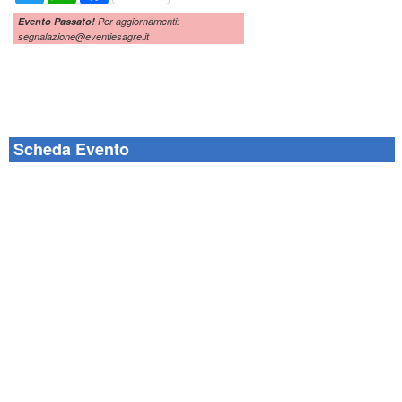
Evento Passato!
Per aggiornamenti:
segnalazione@eventiesagre.it
Scheda Evento