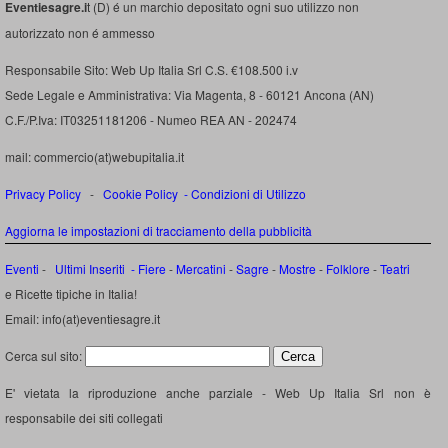
Eventiesagre.i
t (D) é un marchio depositato ogni suo utilizzo non
autorizzato non é ammesso
Responsabile Sito: Web Up Italia Srl C.S. €108.500 i.v
Sede Legale e Amministrativa: Via Magenta, 8 - 60121 Ancona (AN)
C.F./P.Iva: IT03251181206 - Numeo REA AN - 202474
mail: commercio(at)webupitalia.it
Privacy Policy
-
Cookie Policy
-
Condizioni di Utilizzo
Aggiorna le impostazioni di tracciamento della pubblicità
Eventi
-
Ultimi Inseriti
- Fiere
-
Mercatini
-
Sagre
-
Mostre
-
Folklore
-
Teatri
e Ricette tipiche in Italia!
Email: info(at)eventiesagre.it
Cerca sul sito:
E' vietata la riproduzione anche parziale - Web Up Italia Srl non è
responsabile dei siti collegati