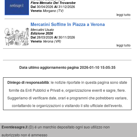
Fiera Mercato Dei Trovarobe
30/04/2026
31/12/2026
Dal
Al
Veneto
Morgano (TV)
leggi tutto
Mercatini Soffitte In Piazza a Verona
Mercatini Usato
Edizione 2026
28/03/2026
30/11/2026
Dal
Al
Veneto
Verona (VR)
leggi tutto
Data ultimo aggiornamento pagina 2026-01-10 15:05:35
Diniego di responsabilià
: le notizie riportate in questa pagina sono state
fornite da Enti Pubblici e Privati e, organizzazione eventi e sagre, fiere.
Suggeriamo di verificare date, orari e programmi che potrebbero variare,
contattando le organizzazioni o visitando il sito ufficiale dell'evento.
Eventiesagre.i
t (D) é un marchio depositato ogni suo utilizzo non
autorizzato non é ammesso