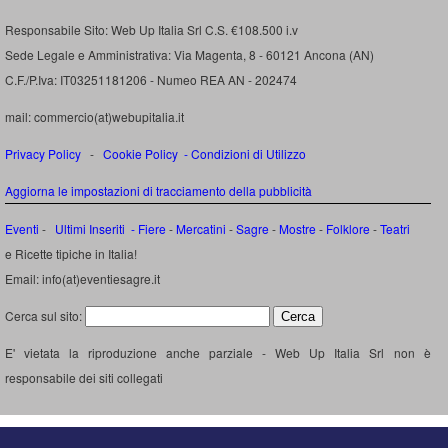
Responsabile Sito: Web Up Italia Srl C.S. €108.500 i.v
Sede Legale e Amministrativa: Via Magenta, 8 - 60121 Ancona (AN)
C.F./P.Iva: IT03251181206 - Numeo REA AN - 202474
mail: commercio(at)webupitalia.it
Privacy Policy
-
Cookie Policy
-
Condizioni di Utilizzo
Aggiorna le impostazioni di tracciamento della pubblicità
Eventi
-
Ultimi Inseriti
- Fiere
-
Mercatini
-
Sagre
-
Mostre
-
Folklore
-
Teatri
e Ricette tipiche in Italia!
Email: info(at)eventiesagre.it
Cerca sul sito:
E' vietata la riproduzione anche parziale - Web Up Italia Srl non è
responsabile dei siti collegati