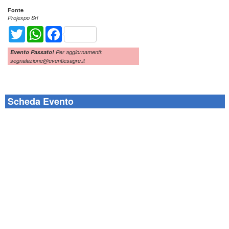
Fonte
Projexpo Srl
Twitter
WhatsApp
Facebook
Evento Passato!
Per aggiornamenti:
segnalazione@eventiesagre.it
Scheda Evento