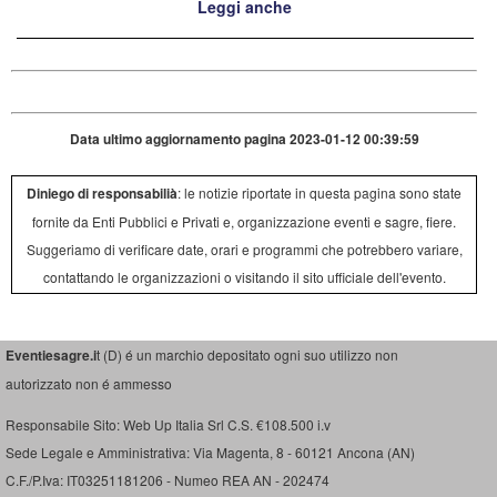
Leggi anche
Data ultimo aggiornamento pagina 2023-01-12 00:39:59
Diniego di responsabilià
: le notizie riportate in questa pagina sono state
fornite da Enti Pubblici e Privati e, organizzazione eventi e sagre, fiere.
Suggeriamo di verificare date, orari e programmi che potrebbero variare,
contattando le organizzazioni o visitando il sito ufficiale dell'evento.
Eventiesagre.i
t (D) é un marchio depositato ogni suo utilizzo non
autorizzato non é ammesso
Responsabile Sito: Web Up Italia Srl C.S. €108.500 i.v
Sede Legale e Amministrativa: Via Magenta, 8 - 60121 Ancona (AN)
C.F./P.Iva: IT03251181206 - Numeo REA AN - 202474