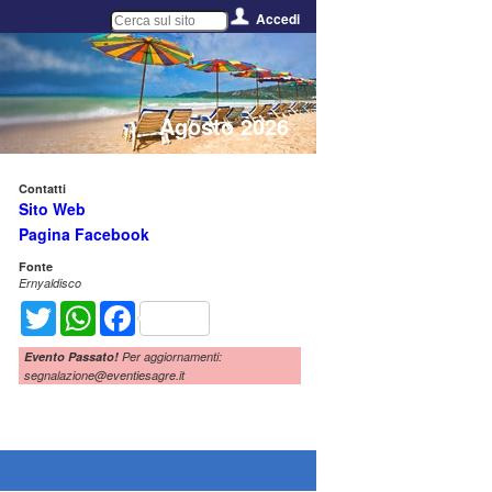
Accedi
Agosto 2026
Contatti
Sito Web
Pagina Facebook
Fonte
Ernyaldisco
Twitter
WhatsApp
Facebook
Evento Passato!
Per aggiornamenti:
segnalazione@eventiesagre.it