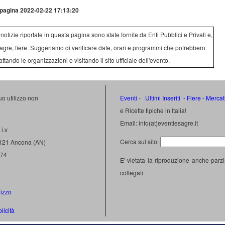
pagina 2022-02-22 17:13:20
e notizie riportate in questa pagina sono state fornite da Enti Pubblici e Privati e,
agre, fiere. Suggeriamo di verificare date, orari e programmi che potrebbero
attando le organizzazioni o visitando il sito ufficiale dell'evento.
uo utilizzo non
Eventi
-
Ultimi Inseriti
- Fiere
-
Mercat
e Ricette tipiche in Italia!
Email: info(at)eventiesagre.it
i.v
Cerca sul sito:
0121 Ancona (AN)
474
E' vietata la riproduzione anche parzi
collegati
lizzo
licità