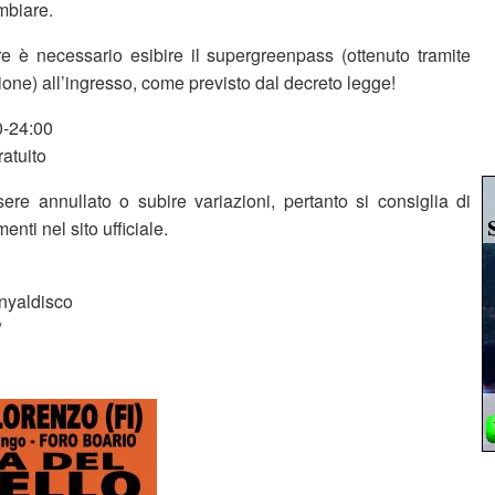
mbiare.
re è necessario esibire il supergreenpass (ottenuto tramite
one) all’ingresso, come previsto dal decreto legge!
00-24:00
ratuito
ere annullato o subire variazioni, pertanto si consiglia di
enti nel sito ufficiale.
nyaldisco
/