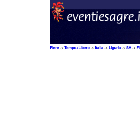
Fiere
->
Tempo+Libero
->
Italia
->
Liguria
->
SV
->
F