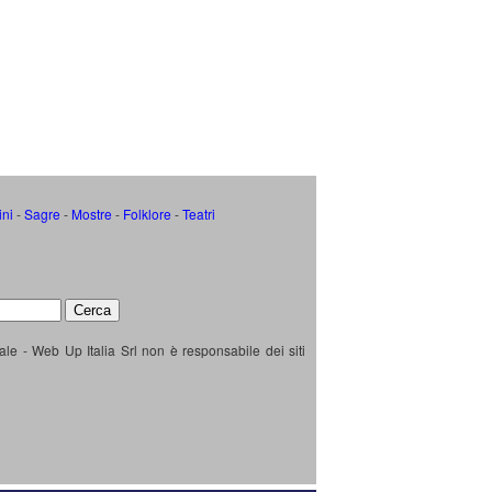
ini
-
Sagre
-
Mostre
-
Folklore
-
Teatri
ale - Web Up Italia Srl non è responsabile dei siti