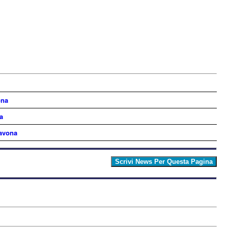
ona
a
Savona