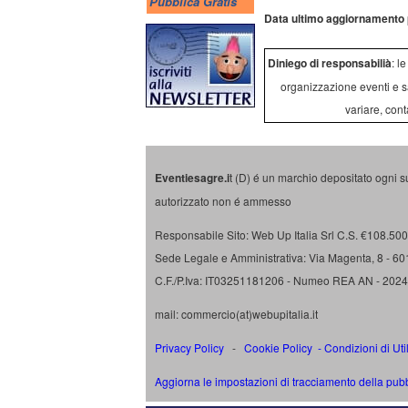
Pubblica Gratis
Data ultimo aggiornamento 
Diniego di responsabilià
: l
organizzazione eventi e s
variare, cont
Eventiesagre.i
t (D) é un marchio depositato ogni s
autorizzato non é ammesso
Responsabile Sito: Web Up Italia Srl C.S. €108.500 
Sede Legale e Amministrativa: Via Magenta, 8 - 6
C.F./P.Iva: IT03251181206 - Numeo REA AN - 202
mail: commercio(at)webupitalia.it
Privacy Policy
-
Cookie Policy
-
Condizioni di Uti
Aggiorna le impostazioni di tracciamento della pubb