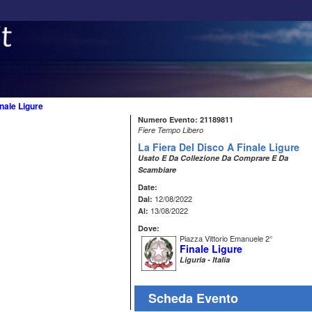
inale Ligure
Numero Evento: 21189811
Fiere Tempo Libero
La Fiera Del Disco A Finale Ligure
Usato E Da Collezione Da Comprare E Da
Scambiare
Date:
12/08/2022
Dal:
13/08/2022
Al:
Dove:
Piazza Vittorio Emanuele 2°
Finale Ligure
Liguria - Italia
Scheda Evento